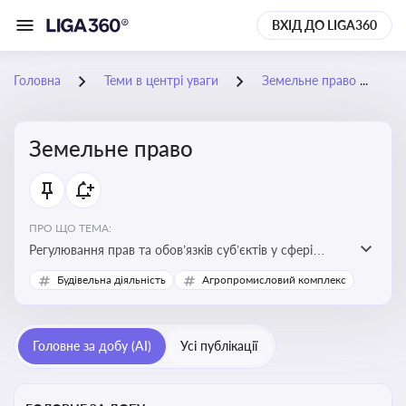
ВХІД ДО LIGA360
Головна
Теми в центрі уваги
Земельне право
Земельне право
ПРО ЩО ТЕМА:
Регулювання прав та обов’язків суб’єктів у сфері
користування землею, земельний сервітут, що є
Будівельна діяльність
Агропромисловий комплекс
критично важливим для захисту майнових прав
власників, орендарів та держави, а також для
ефективного управління земельними ресурсами
Головне за добу (AI)
Усі публікації