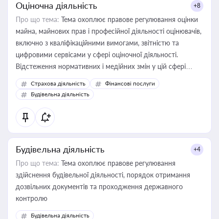
Оціночна діяльність
+8
Про що тема:
Тема охоплює правове регулювання оцінки
майна, майнових прав і професійної діяльності оцінювачів,
включно з кваліфікаційними вимогами, звітністю та
цифровими сервісами у сфері оціночної діяльності.
Відстеження нормативних і медійних змін у цій сфері
корисне для власника бізнесу, керівника, юриста або
Страхова діяльність
Фінансові послуги
бухгалтера під час оподаткування, приватизації, оренди
Будівельна діяльність
державного майна, корпоративних угод і перевірки
статусу суб'єктів оціночної діяльності
Будівельна діяльність
+4
Про що тема:
Тема охоплює правове регулювання
здійснення будівельної діяльності, порядок отримання
дозвільних документів та проходження державного
контролю
Будівельна діяльність