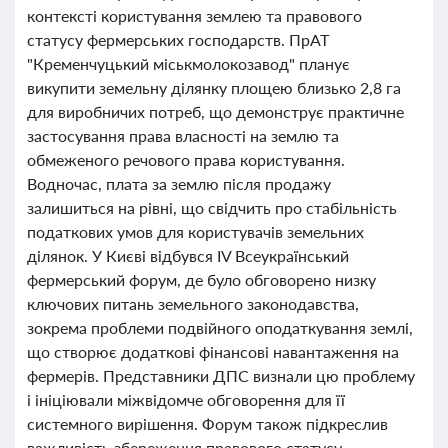
контексті користування землею та правового
статусу фермерських господарств. ПрАТ
"Кременчуцький міськмолокозавод" планує
викупити земельну ділянку площею близько 2,8 га
для виробничих потреб, що демонструє практичне
застосування права власності на землю та
обмеженого речового права користування.
Водночас, плата за землю після продажу
залишиться на рівні, що свідчить про стабільність
податкових умов для користувачів земельних
ділянок. У Києві відбувся IV Всеукраїнський
фермерський форум, де було обговорено низку
ключових питань земельного законодавства,
зокрема проблеми подвійного оподаткування землі,
що створює додаткові фінансові навантаження на
фермерів. Представники ДПС визнали цю проблему
і ініціювали міжвідомче обговорення для її
системного вирішення. Форум також підкреслив
важливість збереження правового статусу