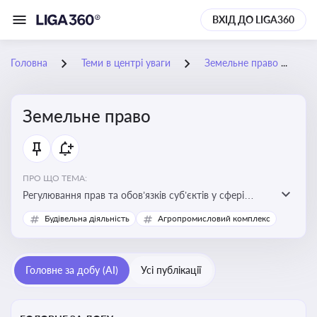
ВХІД ДО LIGA360
Головна
Теми в центрі уваги
Земельне право
Земельне право
ПРО ЩО ТЕМА:
Регулювання прав та обов’язків суб’єктів у сфері
користування землею, земельний сервітут, що є
Будівельна діяльність
Агропромисловий комплекс
критично важливим для захисту майнових прав
власників, орендарів та держави, а також для
ефективного управління земельними ресурсами
Головне за добу (AI)
Усі публікації