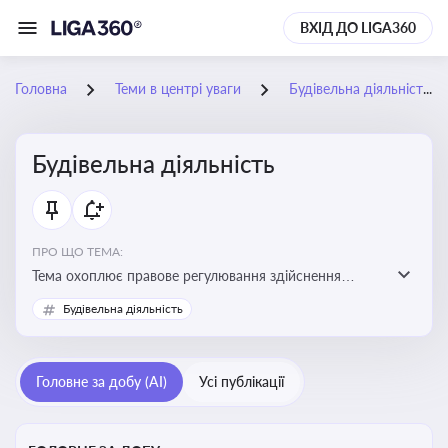
ВХІД ДО LIGA360
Головна
Теми в центрі уваги
Будівельна діяльність
Будівельна діяльність
ПРО ЩО ТЕМА:
Тема охоплює правове регулювання здійснення
будівельної діяльності, порядок отримання
Будівельна діяльність
дозвільних документів та проходження державного
контролю
Головне за добу (AI)
Усі публікації