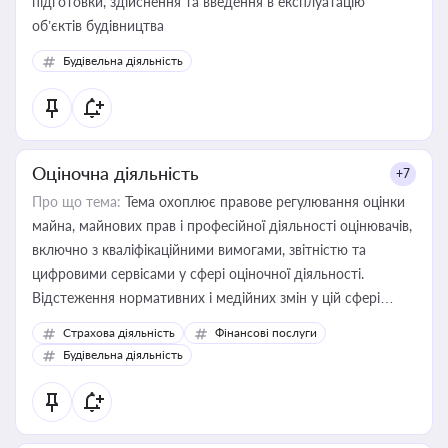
підготовки, здійснення та введення в експлуатацію
об’єктів будівництва
Будівельна діяльність
Оціночна діяльність
+7
Про що тема:
Тема охоплює правове регулювання оцінки
майна, майнових прав і професійної діяльності оцінювачів,
включно з кваліфікаційними вимогами, звітністю та
цифровими сервісами у сфері оціночної діяльності.
Відстеження нормативних і медійних змін у цій сфері
корисне для власника бізнесу, керівника, юриста або
Страхова діяльність
Фінансові послуги
бухгалтера під час оподаткування, приватизації, оренди
Будівельна діяльність
державного майна, корпоративних угод і перевірки
статусу суб'єктів оціночної діяльності