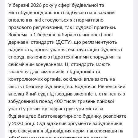
У березні 2026 року у сфері будівельної та
містобудівної діяльності відбуваються важливі
оновлення, які стосуються як нормативно-
правового регулювання, так і судової практики.
Зокрема, з 1 березня набирають чинності нові
державні стандарти (ДСТУ), що регламентують
надійність, проєктування, експлуатацію будівель і
споруд, включно з гідротехнічними спорудами та
сейсмічним зонуванням. Ці стандарти мають
значення для замовників, підрядників та
контролюючих органів, оскільки впливають на
якість і безпеку будівництва. Водночас Рівненський
апеляційний суд підтвердив законність стягнення з
забудовників понад 400 тисяч гривень пайової
участі у розвитку інфраструктури міста за
будівництво багатоквартирного будинку, розпочате
у 2020 році. Суд відхилив аргументи забудовників
про скасування відповідних норм, наголосивши на
обов’язку замовників звертатися до органів