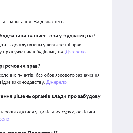
ьні запитання. Ви дізнаєтесь:
будовника та інвестора у будівництві?
дить до плутанини у визначенні прав і
у прав учасників будівництва.
Джерело
рі речових прав?
лених пунктів, без обов'язкового зазначення
відає законодавству.
Джерело
ння рішень органів влади про забудову
ь розглядатися у цивільних судах, оскільки
рело
ках нагадує Держпраці?