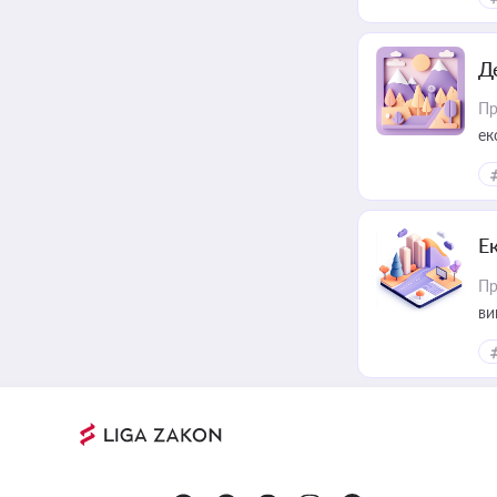
Д
Пр
ек
Е
Пр
ви