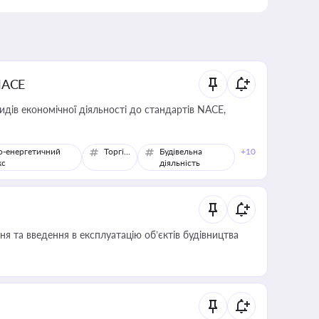
NACE
идів економічної діяльності до стандартів NACE,
о-енергетичний
Торгівля
Будівельна
+10
кс
діяльність
я та введення в експлуатацію об’єктів будівництва