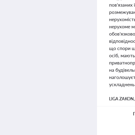
пов'язаних 
розмежуванн
нерухоміст
нерухоме м
обов'язков
відповіднос
що спори щ
осіб, мають
приватнопр
на будівел
наголошуєт
ускладнень
LIGA ZAKON