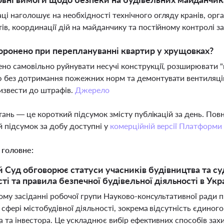
і наголошує на необхідності технічного огляду кранів, орган
ів, координації дій на майданчику та постійному контролі 
ронено при переплануванні квартир у хрущовках?
но самовільно руйнувати несучі конструкції, розширювати "м
 без дотримання пожежних норм та демонтувати вентиляційн
извести до штрафів.
Джерело
тань — це короткий підсумок змісту публікацій за день. По
 підсумок за добу доступні у
комерційній версії Платформи
 головне:
 Суд обговорює статуси учасників будівництва та су
ті та правила безпечної будівельної діяльності в Укра
ому засіданні робочої групи Науково-консультативної ради 
сфері містобудівної діяльності, зокрема відсутність єдиного
 та інвестора. Це ускладнює вибір ефективних способів захи