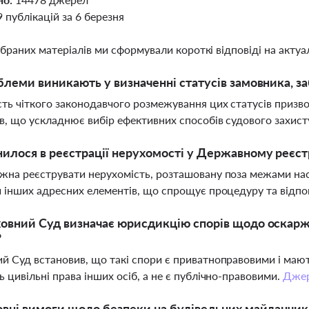
9 публікацій за 6 березня
ібраних матеріалів ми сформували короткі відповіді на актуал
блеми виникають у визначенні статусів замовника, за
сть чіткого законодавчого розмежування цих статусів призво
ів, що ускладнює вибір ефективних способів судового захист
илося в реєстрації нерухомості у Державному реєст
жна реєструвати нерухомість, розташовану поза межами насе
и інших адресних елементів, що спрощує процедуру та відпо
овний Суд визначає юрисдикцію спорів щодо оскарже
?
й Суд встановив, що такі спори є приватноправовими і мают
ь цивільні права інших осіб, а не є публічно-правовими.
Дже
овні вимоги щодо безпеки на будівельних майданчи