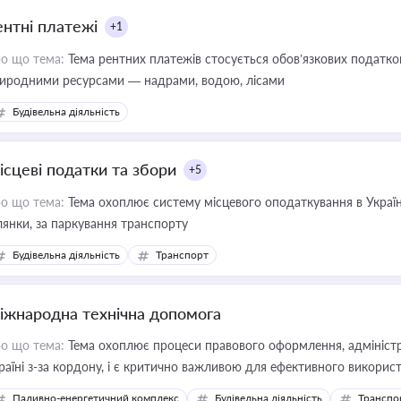
ентні платежі
+1
о що тема:
Тема рентних платежів стосується обов’язкових податков
иродними ресурсами — надрами, водою, лісами
Будівельна діяльність
ісцеві податки та збори
+5
о що тема:
Тема охоплює систему місцевого оподаткування в Україні
ділянки, за паркування транспорту
Будівельна діяльність
Транспорт
іжнародна технічна допомога
о що тема:
Тема охоплює процеси правового оформлення, адміністр
раїні з-за кордону, і є критично важливою для ефективного використ
фраструктурних проєктів
Паливно-енергетичний комплекс
Будівельна діяльність
Транспо