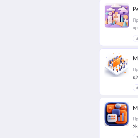
Р
Пр
пр
М
Пр
М
Пр
Ук
ін