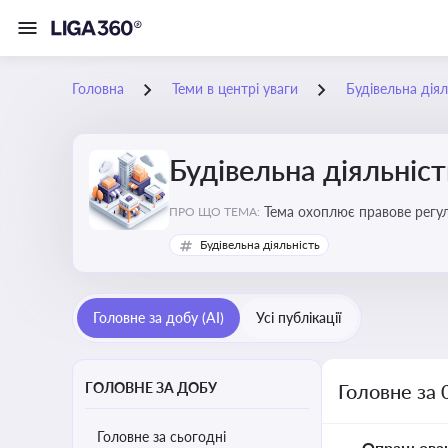
Головна
Теми в центрі уваги
Будівельна діял
Будівельна діяльніст
Тема охоплює правове регул
ПРО ЩО ТЕМА:
контролю
Будівельна діяльність
Головне за добу (AI)
Усі публікації
ГОЛОВНЕ ЗА ДОБУ
Головне за 
Головне за сьогодні
Опрацьова