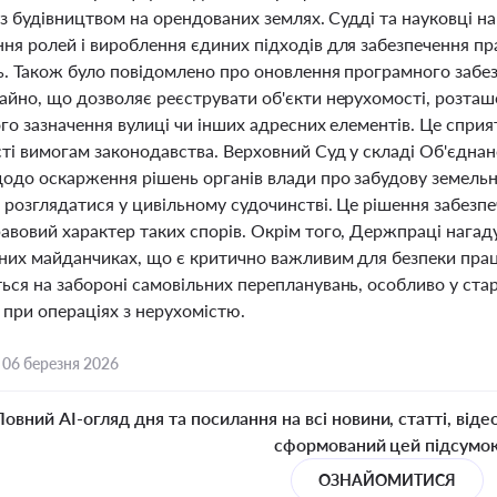
із будівництвом на орендованих землях. Судді та науковці н
я ролей і вироблення єдиних підходів для забезпечення прав
ь. Також було повідомлено про оновлення програмного забе
айно, що дозволяє реєструвати об'єкти нерухомості, розташ
ого зазначення вулиці чи інших адресних елементів. Це спр
ті вимогам законодавства. Верховний Суд у складі Об'єднан
одо оскарження рішень органів влади про забудову земельних
 розглядатися у цивільному судочинстві. Це рішення забезпе
авовий характер таких спорів. Окрім того, Держпраці нагад
ьних майданчиках, що є критично важливим для безпеки праці
ься на забороні самовільних перепланувань, особливо у ста
 при операціях з нерухомістю.
,
06 березня 2026
Повний AI-огляд дня та посилання на всі новини, статті, віде
сформований цей підсумо
ОЗНАЙОМИТИСЯ