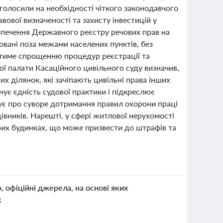
аголосили на необхідності чіткого законодавчого
ової визначеності та захисту інвестицій у
зпечення Державного реєстру речових прав на
овані поза межами населених пунктів, без
иятиме спрощенню процедур реєстрації та
ої палати Касаційного цивільного суду визначив,
 ділянок, які зачіпають цивільні права інших
чує єдність судової практики і підкреслює
ує про суворе дотримання правил охорони праці
вників. Нарешті, у сфері житлової нерухомості
рих будинках, що може призвести до штрафів та
о, офіційні джерела, на основі яких
к