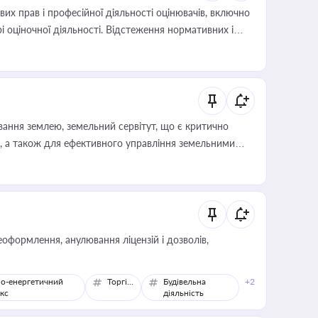
х прав і професійної діяльності оцінювачів, включно
і оціночної діяльності. Відстеження нормативних і
иста або бухгалтера під час оподаткування,
 статусу суб'єктів оціночної діяльності
ування землею, земельний сервітут, що є критично
, а також для ефективного управління земельними
оформлення, анулювання ліцензій і дозволів,
о-енергетичний
Торгівля
Будівельна
+2
кс
діяльність