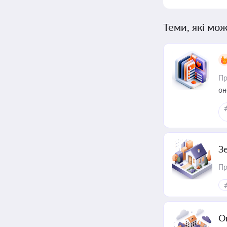
Теми, які мож
Пр
он
З
Пр
О