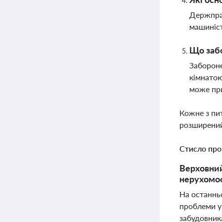
Держпрац
машиніст
Що забо
Забороне
кімнатою
може пр
Кожне з пи
розширений
Стисло про
Верховний
нерухомос
На останнь
проблеми у 
забудовника