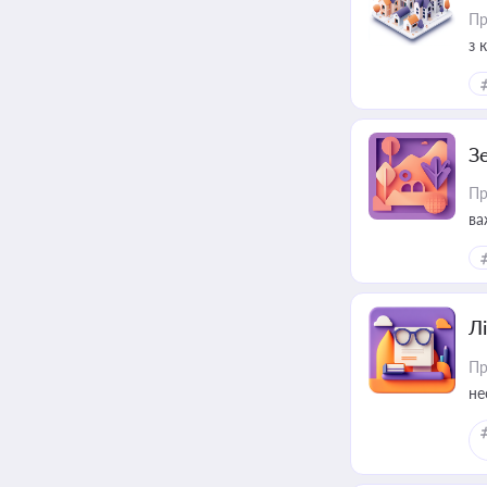
Пр
з 
ме
пр
З
Пр
ва
ре
Лі
Пр
не