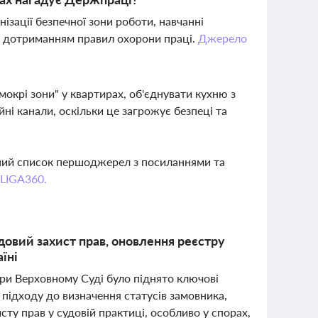
ізації безпечної зони роботи, навчанні
за дотриманням правил охорони праці.
Джерело
окрі зони" у квартирах, об'єднувати кухню з
і канали, оскільки це загрожує безпеці та
вний список першоджерел з посиланнями та
 LIGA360.
довий захист прав, оновлення реєстру
їні
при Верховному Суді було піднято ключові
 підходу до визначення статусів замовника,
сту прав у судовій практиці, особливо у спорах,