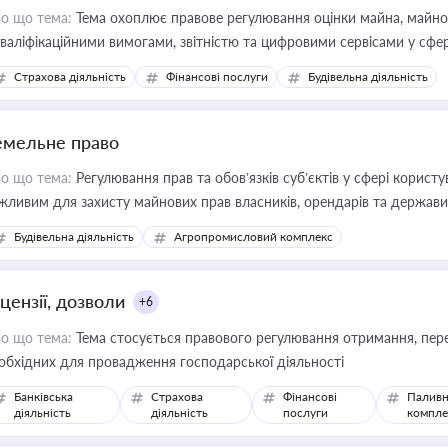
о що тема:
Тема охоплює правове регулювання оцінки майна, майнови
кваліфікаційними вимогами, звітністю та цифровими сервісами у сфер
дійних змін у цій сфері корисне для власника бізнесу, керівника, юр
Страхова діяльність
Фінансові послуги
Будівельна діяльність
иватизації, оренди державного майна, корпоративних угод і перевірки
емельне право
о що тема:
Регулювання прав та обов’язків суб’єктів у сфері корист
жливим для захисту майнових прав власників, орендарів та держави
сурсами
Будівельна діяльність
Агропромисловий комплекс
цензії, дозволи
+6
о що тема:
Тема стосується правового регулювання отримання, пере
обхідних для провадження господарської діяльності
Банківська
Страхова
Фінансові
Паливн
діяльність
діяльність
послуги
компле