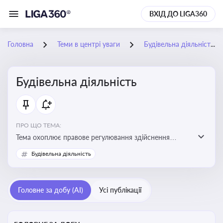
ВХІД ДО LIGA360
Головна
Теми в центрі уваги
Будівельна діяльність
Будівельна діяльність
ПРО ЩО ТЕМА:
Тема охоплює правове регулювання здійснення
будівельної діяльності, порядок отримання
Будівельна діяльність
дозвільних документів та проходження державного
контролю
Головне за добу (AI)
Усі публікації