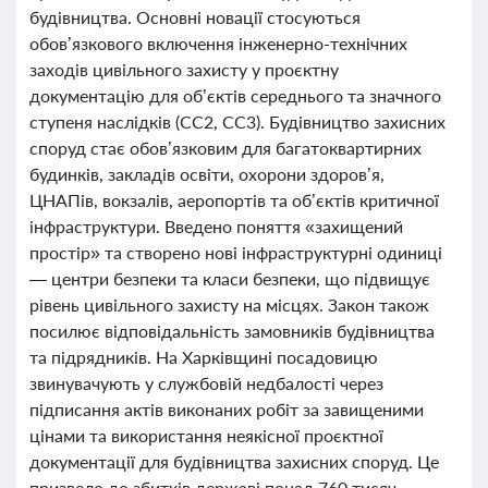
будівництва. Основні новації стосуються
обов’язкового включення інженерно-технічних
заходів цивільного захисту у проєктну
документацію для об’єктів середнього та значного
ступеня наслідків (СС2, СС3). Будівництво захисних
споруд стає обов’язковим для багатоквартирних
будинків, закладів освіти, охорони здоров’я,
ЦНАПів, вокзалів, аеропортів та об’єктів критичної
інфраструктури. Введено поняття «захищений
простір» та створено нові інфраструктурні одиниці
— центри безпеки та класи безпеки, що підвищує
рівень цивільного захисту на місцях. Закон також
посилює відповідальність замовників будівництва
та підрядників. На Харківщині посадовицю
звинувачують у службовій недбалості через
підписання актів виконаних робіт за завищеними
цінами та використання неякісної проєктної
документації для будівництва захисних споруд. Це
призвело до збитків державі понад 760 тисяч