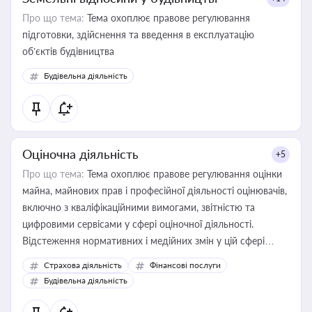
Про що тема:
Тема охоплює правове регулювання
підготовки, здійснення та введення в експлуатацію
об’єктів будівництва
Будівельна діяльність
Оціночна діяльність
+5
Про що тема:
Тема охоплює правове регулювання оцінки
майна, майнових прав і професійної діяльності оцінювачів,
включно з кваліфікаційними вимогами, звітністю та
цифровими сервісами у сфері оціночної діяльності.
Відстеження нормативних і медійних змін у цій сфері
корисне для власника бізнесу, керівника, юриста або
Страхова діяльність
Фінансові послуги
бухгалтера під час оподаткування, приватизації, оренди
Будівельна діяльність
державного майна, корпоративних угод і перевірки
статусу суб'єктів оціночної діяльності