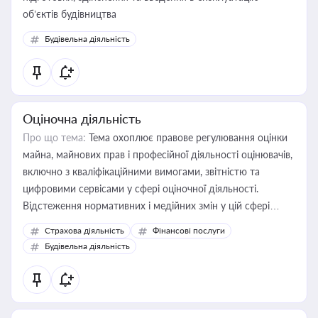
об’єктів будівництва
Будівельна діяльність
Оціночна діяльність
Про що тема:
Тема охоплює правове регулювання оцінки
майна, майнових прав і професійної діяльності оцінювачів,
включно з кваліфікаційними вимогами, звітністю та
цифровими сервісами у сфері оціночної діяльності.
Відстеження нормативних і медійних змін у цій сфері
корисне для власника бізнесу, керівника, юриста або
Страхова діяльність
Фінансові послуги
бухгалтера під час оподаткування, приватизації, оренди
Будівельна діяльність
державного майна, корпоративних угод і перевірки
статусу суб'єктів оціночної діяльності