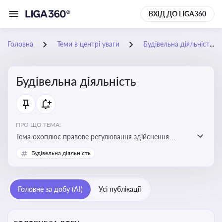
ВХІД ДО LIGA360
Головна
Теми в центрі уваги
Будівельна діяльність
Будівельна діяльність
ПРО ЩО ТЕМА:
Тема охоплює правове регулювання здійснення
будівельної діяльності, порядок отримання
Будівельна діяльність
дозвільних документів та проходження державного
контролю
Головне за добу (AI)
Усі публікації