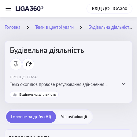
ВХІД ДО LIGA360
Головна
Теми в центрі уваги
Будівельна діяльність
Будівельна діяльність
ПРО ЩО ТЕМА:
Тема охоплює правове регулювання здійснення
будівельної діяльності, порядок отримання
Будівельна діяльність
дозвільних документів та проходження державного
контролю
Головне за добу (AI)
Усі публікації