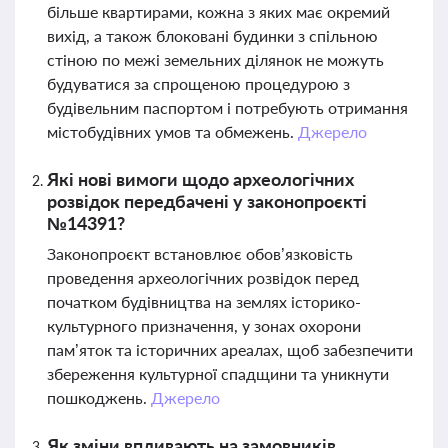
більше квартирами, кожна з яких має окремий
вихід, а також блоковані будинки з спільною
стіною по межі земельних ділянок не можуть
будуватися за спрощеною процедурою з
будівельним паспортом і потребують отримання
містобудівних умов та обмежень.
Джерело
Які нові вимоги щодо археологічних
розвідок передбачені у законопроєкті
№14391?
Законопроєкт встановлює обов’язковість
проведення археологічних розвідок перед
початком будівництва на землях історико-
культурного призначення, у зонах охорони
пам’яток та історичних ареалах, щоб забезпечити
збереження культурної спадщини та уникнути
пошкоджень.
Джерело
Як зміни впливають на замовників