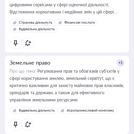
цифровими сервісами у сфері оціночної діяльності.
Відстеження нормативних і медійних змін у цій сфері
корисне для власника бізнесу, керівника, юриста або
Страхова діяльність
Фінансові послуги
бухгалтера під час оподаткування, приватизації, оренди
Будівельна діяльність
державного майна, корпоративних угод і перевірки
статусу суб'єктів оціночної діяльності
Земельне право
+1
Про що тема:
Регулювання прав та обов’язків суб’єктів у
сфері користування землею, земельний сервітут, що є
критично важливим для захисту майнових прав власників,
орендарів та держави, а також для ефективного
управління земельними ресурсами
Будівельна діяльність
Агропромисловий комплекс