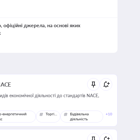
о, офіційні джерела, на основі яких
к
NACE
идів економічної діяльності до стандартів NACE,
о-енергетичний
Торгівля
Будівельна
+10
кс
діяльність