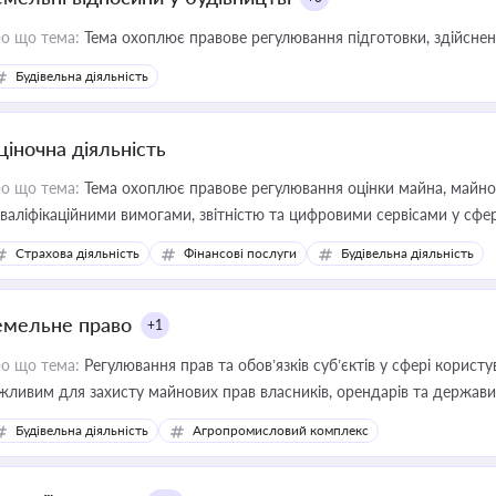
о що тема:
Тема охоплює правове регулювання підготовки, здійсненн
Будівельна діяльність
ціночна діяльність
о що тема:
Тема охоплює правове регулювання оцінки майна, майнови
кваліфікаційними вимогами, звітністю та цифровими сервісами у сфер
дійних змін у цій сфері корисне для власника бізнесу, керівника, юр
Страхова діяльність
Фінансові послуги
Будівельна діяльність
иватизації, оренди державного майна, корпоративних угод і перевірки
емельне право
+1
о що тема:
Регулювання прав та обов’язків суб’єктів у сфері корист
жливим для захисту майнових прав власників, орендарів та держави
сурсами
Будівельна діяльність
Агропромисловий комплекс