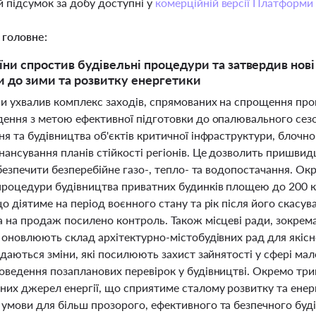
 підсумок за добу доступні у
комерційній версії Платформи
 головне:
їни спростив будівельні процедури та затвердив нові
и до зими та розвитку енергетики
ни ухвалив комплекс заходів, спрямованих на спрощення про
дення з метою ефективної підготовки до опалювального сез
я та будівництва об'єктів критичної інфраструктури, блочн
нансування планів стійкості регіонів. Це дозволить пришви
абезпечити безперебійне газо-, тепло- та водопостачання. Ок
роцедури будівництва приватних будинків площею до 200 кв
о діятиме на період воєнного стану та рік після його скасу
а на продаж посилено контроль. Також місцеві ради, зокре
а оновлюють склад архітектурно-містобудівних рад для якіс
ядаються зміни, які посилюють захист зайнятості у сфері м
оведення позапланових перевірок у будівництві. Окремо три
их джерел енергії, що сприятиме сталому розвитку та енерге
умови для більш прозорого, ефективного та безпечного будів