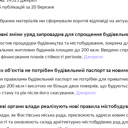
5 публікацій за 20 березня
ібраних матеріалів ми сформували короткі відповіді на актуал
овні зміни уряд запровадив для спрощення будівельн
остив процедури будівництва та містобудування, зокрема дл
альних житлових будинків площею до 200 кв.м. Введено сп
фінансування планів стійкості регіонів.
Джерело
х об'єктів не потрібен будівельний паспорт за нови
и правилами будівельний паспорт не потрібен для приватних
о 200 кв.м і висотою не більше двох поверхів, що будуютьс
 стану та рік після його скасування.
Джерело
еві органи влади реалізують нові правила містобуду
ради, як Фастівська міська рада, присвоюють адреси новим 
сті та оновлюють склад архітектурно-містобудівних рад для