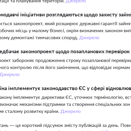
ації та планування територій.
Джерело
онодавчі ініціативи розглядаються щодо захисту зайня
ється законопроект, який розширює державні гарантії зайня
обочих місць у малому бізнесі, окрім визначених законом вип
вому демонтажі тимчасових споруд.
Джерело
дбачає законопроект щодо позапланових перевірок 
оект забороняє продовження строку позапланової перевірк
ного контролю після його закінчення, що відповідає нормам
Джерело
їна імплементує законодавство ЄС у сфері відновлю
акону імплементує директиви ЄС, уточнює термінологію, вст
 визначає механізми підтримки та створення спеціальних зо
е сталому розвитку країни.
Джерело
тань — це короткий підсумок змісту публікацій за день. По