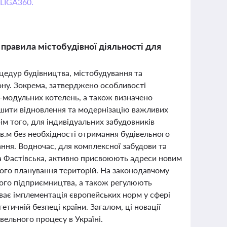
 LIGA360.
 правила містобудівної діяльності для
цедур будівництва, містобудування та
ону. Зокрема, затверджено особливості
о-модульних котелень, а також визначено
дшити відновлення та модернізацію важливих
рім того, для індивідуальних забудовників
.м без необхідності отримання будівельного
вання. Водночас, для комплексної забудови та
ма Фастівська, активно присвоюють адреси новим
ного планування територій. На законодавчому
алого підприємництва, а також регулюють
ває імплементація європейських норм у сфері
тичній безпеці країни. Загалом, ці новації
ельного процесу в Україні.