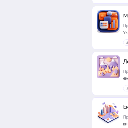
М
Пр
Ук
ін
Д
Пр
ек
Е
Пр
ви