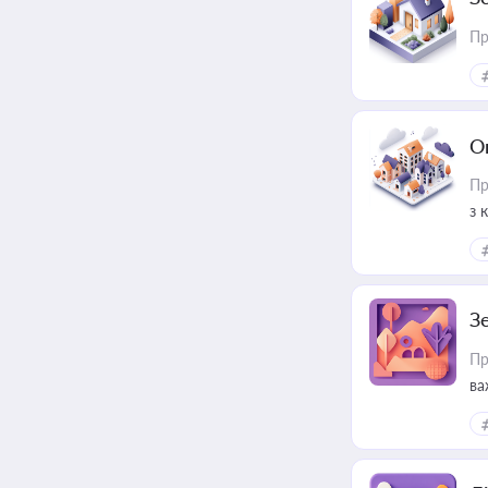
Пр
О
Пр
з 
ме
пр
З
Пр
ва
ре