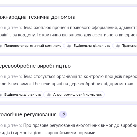
іжнародна технічна допомога
о що тема:
Тема охоплює процеси правового оформлення, адміністр
раїні з-за кордону, і є критично важливою для ефективного використ
фраструктурних проєктів
Паливно-енергетичний комплекс
Будівельна діяльність
Транспо
еревообробне виробництво
о що тема:
Тема стосується організації та контролю процесів перер
ологічних вимог і безпеки праці на деревообробних підприємствах
Будівельна діяльність
Агропромисловий комплекс
кологічне регулювання
+9
о що тема:
Про правове регулювання екологічних вимог до виробни
кидів і гармонізацією з європейськими нормами