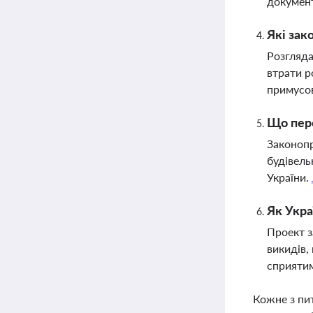
документ
Які зак
Розгляда
втрати р
примусо
Що пере
Законопр
будівель
України.
Як Укра
Проект з
викидів,
сприятим
Кожне з пи