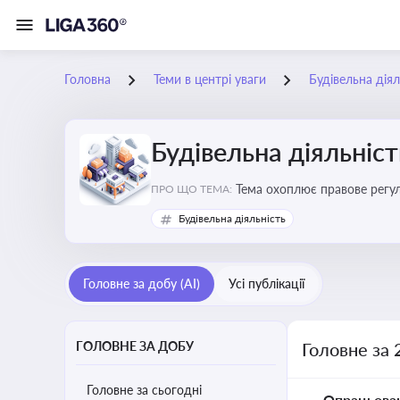
Головна
Теми в центрі уваги
Будівельна діял
Будівельна діяльніст
Тема охоплює правове регул
ПРО ЩО ТЕМА:
контролю
Будівельна діяльність
Головне за добу (AI)
Усі публікації
ГОЛОВНЕ ЗА ДОБУ
Головне за 
Головне за сьогодні
Опрацьова