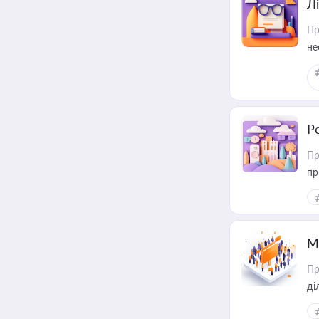
Лі
Пр
не
Р
Пр
пр
М
Пр