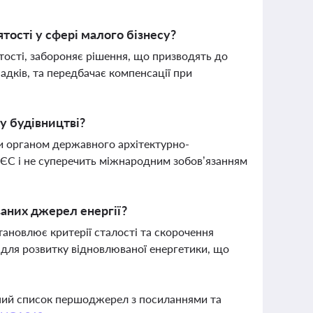
тості у сфері малого бізнесу?
тості, забороняє рішення, що призводять до
адків, та передбачає компенсації при
у будівництві?
и органом державного архітектурно-
 ЄС і не суперечить міжнародним зобов’язанням
ваних джерел енергії?
ановлює критерії сталості та скорочення
н для розвитку відновлюваної енергетики, що
вний список першоджерел з посиланнями та