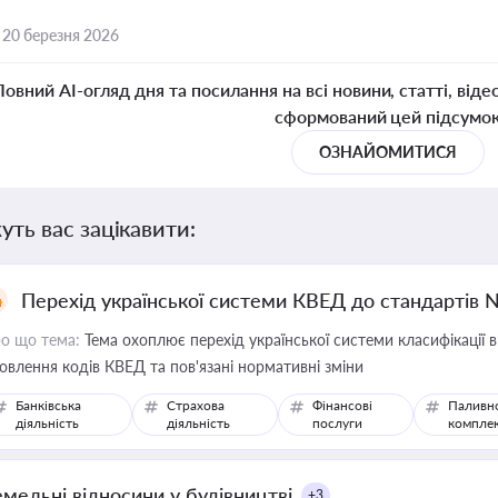
,
20 березня 2026
Повний AI-огляд дня та посилання на всі новини, статті, віде
сформований цей підсумо
ОЗНАЙОМИТИСЯ
уть вас зацікавити:
Перехід української системи КВЕД до стандартів 
о що тема:
Тема охоплює перехід української системи класифікації в
овлення кодів КВЕД та пов'язані нормативні зміни
Банківська
Страхова
Фінансові
Паливн
діяльність
діяльність
послуги
компле
емельні відносини у будівництві
+3