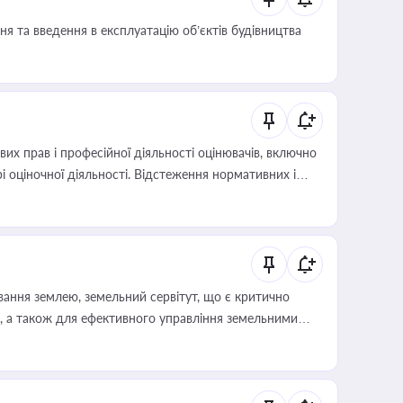
я та введення в експлуатацію об’єктів будівництва
х прав і професійної діяльності оцінювачів, включно
і оціночної діяльності. Відстеження нормативних і
иста або бухгалтера під час оподаткування,
 статусу суб'єктів оціночної діяльності
ування землею, земельний сервітут, що є критично
, а також для ефективного управління земельними