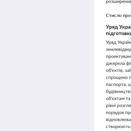
розширений
Стисло про
Уряд Укра
підготовк
Уряд Украї
землевідве
проектуванн
джерела фі
об'єктів, з
спрощено п
паспорта, щ
будівництв
об'єктам т
рівні розгл
порядок пр
відновлюван
створюють 