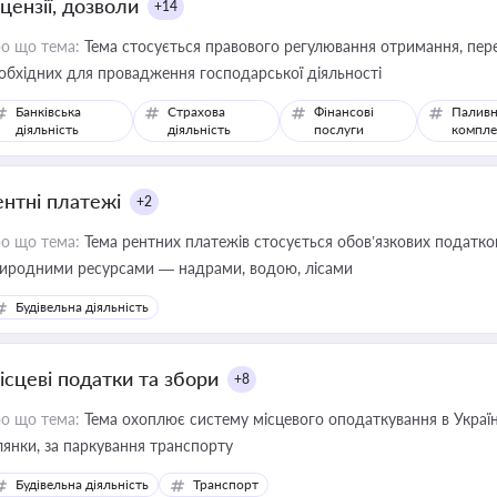
цензії, дозволи
+14
о що тема:
Тема стосується правового регулювання отримання, пере
обхідних для провадження господарської діяльності
Банківська
Страхова
Фінансові
Паливн
діяльність
діяльність
послуги
компле
ентні платежі
+2
о що тема:
Тема рентних платежів стосується обов’язкових податков
иродними ресурсами — надрами, водою, лісами
Будівельна діяльність
ісцеві податки та збори
+8
о що тема:
Тема охоплює систему місцевого оподаткування в Україні
ділянки, за паркування транспорту
Будівельна діяльність
Транспорт