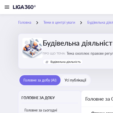
Головна
Теми в центрі уваги
Будівельна діял
Будівельна діяльніст
Тема охоплює правове регул
ПРО ЩО ТЕМА:
контролю
Будівельна діяльність
Головне за добу (AI)
Усі публікації
ГОЛОВНЕ ЗА ДОБУ
Головне за 
Головне за сьогодні
Опрацьова