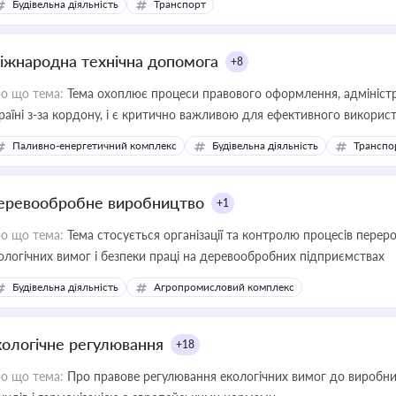
Будівельна діяльність
Транспорт
іжнародна технічна допомога
+8
о що тема:
Тема охоплює процеси правового оформлення, адміністр
раїні з-за кордону, і є критично важливою для ефективного використ
фраструктурних проєктів
Паливно-енергетичний комплекс
Будівельна діяльність
Транспо
еревообробне виробництво
+1
о що тема:
Тема стосується організації та контролю процесів перер
ологічних вимог і безпеки праці на деревообробних підприємствах
Будівельна діяльність
Агропромисловий комплекс
кологічне регулювання
+18
о що тема:
Про правове регулювання екологічних вимог до виробни