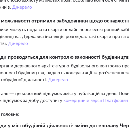
ників.
Джерело
і можливості отримали забудовники щодо оскарження
ики можуть подавати скарги онлайн через електронний кабі
дівництва. Державна інспекція розглядає такі скарги протяг
тві.
Джерело
оди проводяться для контролю законності будівництва
органи державного архітектурно-будівельного контролю про
онності будівництва, надають консультації та роз’яснення 
стобудівної діяльності.
Джерело
тань — це короткий підсумок змісту публікацій за день. По
 підсумок за добу доступні у
комерційній версії Платформи
 головне:
оди у містобудівній діяльності: зміни до генплану Че