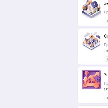
З
Пр
О
Пр
з 
ме
пр
З
Пр
ва
ре