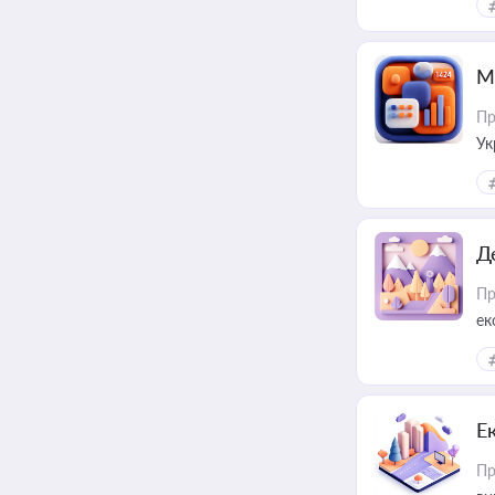
М
Пр
Ук
ін
Д
Пр
ек
Е
Пр