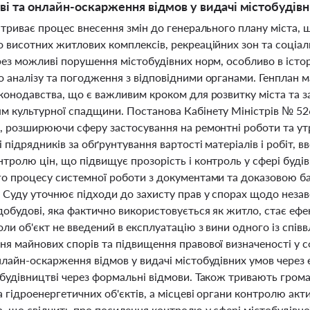
ві та онлайн-оскарження відмов у видачі містобудів
 триває процес внесення змін до генерального плану міста,
 висотних житлових комплексів, рекреаційних зон та соціал
рез можливі порушення містобудівних норм, особливо в істо
 аналізу та погодження з відповідними органами. Генплан м
аконодавства, що є важливим кроком для розвитку міста та з
м культурної спадщини. Постанова Кабінету Міністрів № 52
і, розширюючи сферу застосування на ремонтні роботи та утр
і підрядників за обґрунтування вартості матеріалів і робіт,
тролю цін, що підвищує прозорість і контроль у сфері будів
го процесу системної роботи з документами та доказовою б
 Суду уточнює підходи до захисту прав у спорах щодо незав
добудові, яка фактично використовується як житло, стає еф
ли об'єкт не введений в експлуатацію з вини одного із спів
я майнових спорів та підвищення правової визначеності у с
нлайн-оскарження відмов у видачі містобудівних умов через
будівництві через формальні відмови. Також тривають грома
а гідроенергетичних об'єктів, а місцеві органи контролю ак
, що свідчить про посилення контролю у сфері містобудівної