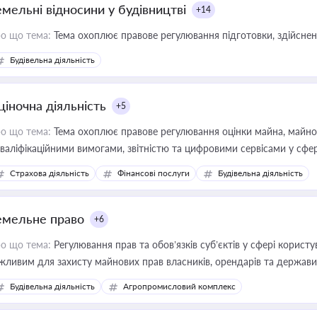
емельні відносини у будівництві
+14
о що тема:
Тема охоплює правове регулювання підготовки, здійсненн
Будівельна діяльність
ціночна діяльність
+5
о що тема:
Тема охоплює правове регулювання оцінки майна, майнови
кваліфікаційними вимогами, звітністю та цифровими сервісами у сфер
дійних змін у цій сфері корисне для власника бізнесу, керівника, юр
Страхова діяльність
Фінансові послуги
Будівельна діяльність
иватизації, оренди державного майна, корпоративних угод і перевірки
емельне право
+6
о що тема:
Регулювання прав та обов’язків суб’єктів у сфері корист
жливим для захисту майнових прав власників, орендарів та держави
сурсами
Будівельна діяльність
Агропромисловий комплекс