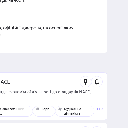
о, офіційні джерела, на основі яких
к
NACE
идів економічної діяльності до стандартів NACE,
о-енергетичний
Торгівля
Будівельна
+10
кс
діяльність