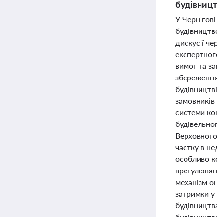
будівницт
У Чернігові
будівництво
дискусії че
експертного
вимог та з
збереження
будівництв
замовників 
системи кон
будівельно
Верховного
частку в не
особливо ко
врегулюванн
механізм о
затримки у 
будівництв
будівництва