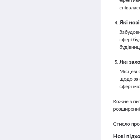
співвлас
Які нов
Забудовн
сфері бу
будівниц
Які зах
Місцеві 
щодо зак
сфері мі
Кожне з пи
розширений
Стисло про
Нові підх