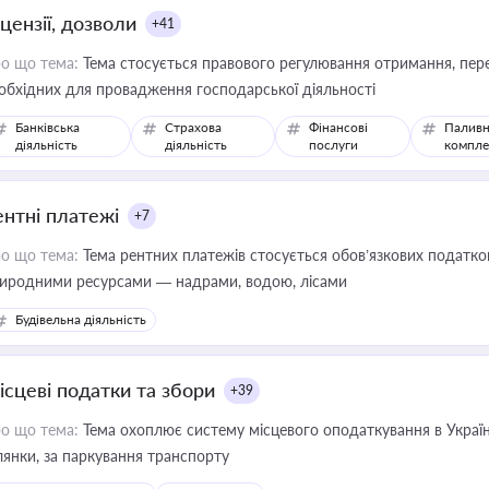
цензії, дозволи
+41
о що тема:
Тема стосується правового регулювання отримання, пере
обхідних для провадження господарської діяльності
Банківська
Страхова
Фінансові
Паливн
діяльність
діяльність
послуги
компле
ентні платежі
+7
о що тема:
Тема рентних платежів стосується обов’язкових податков
иродними ресурсами — надрами, водою, лісами
Будівельна діяльність
ісцеві податки та збори
+39
о що тема:
Тема охоплює систему місцевого оподаткування в Україні
ділянки, за паркування транспорту