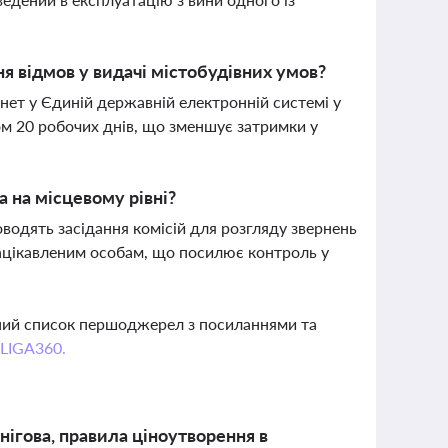
 відмов у видачі містобудівних умов?
нет у Єдиній державній електронній системі у
ом 20 робочих днів, що зменшує затримки у
 на місцевому рівні?
водять засідання комісій для розгляду звернень
зацікавленим особам, що посилює контроль у
вний список першоджерел з посиланнями та
 LIGA360.
рнігова, правила ціноутворення в