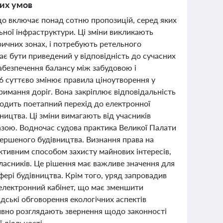
них умов
 що включає понад сотню пропозицій, серед яких
ьної інфраструктури. Ці зміни викликають
ричних зонах, і потребують ретельного
ає бути приведений у відповідність до сучасних
абезпечення балансу між забудовою і
6 суттєво змінює правила ціноутворення у
имання доріг. Вона закріплює відповідальність
 вводить поетапний перехід до електронної
ництва. Ці зміни вимагають від учасників
азою. Водночас судова практика Великої Палати
ершеного будівництва. Визнання права на
ективним способом захисту майнових інтересів,
власників. Це рішення має важливе значення для
фері будівництва. Крім того, уряд запровадив
 електронний кабінет, що має зменшити
дські обговорення екологічних аспектів
тивно розглядають звернення щодо законності
 діяльності.