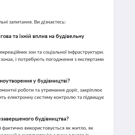
ьні запитання. Ви дізнаєтесь:
гова та їхній вплив на будівельну
креаційних зон та соціальної інфраструктури.
 зонах, і потребують погодження з експертами
ноутворення у будівництві?
монтні роботи та утримання доріг, закріплює
одить електронну систему контролю та підвищує
езавершеного будівництва?
ий фактично використовується як житло, як
ведений в експлуатацію з вини одного із