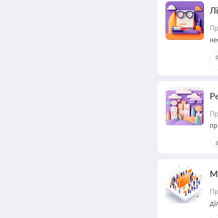
Лі
Пр
не
Р
Пр
пр
М
Пр