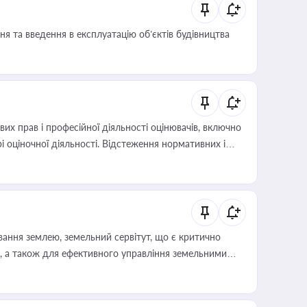
я та введення в експлуатацію об’єктів будівництва
х прав і професійної діяльності оцінювачів, включно
і оціночної діяльності. Відстеження нормативних і
иста або бухгалтера під час оподаткування,
 статусу суб'єктів оціночної діяльності
ування землею, земельний сервітут, що є критично
, а також для ефективного управління земельними