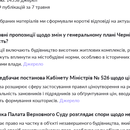
9 публікацій за 7 травня
ібраних матеріалів ми сформували короткі відповіді на актуал
овні пропозиції щодо змін у генеральному плані Черні
сть?
ії включають будівництво висотних житлових комплексів, ре
уть вплинути на містобудівні норми, особливо в історичних
ами влади.
Джерело
дбачає постанова Кабінету Міністрів № 526 щодо ці
а розширює сферу застосування правил ціноутворення на ре
альність замовників і підрядників за обґрунтування цін, вв
ть формування кошторисів.
Джерело
ка Палата Верховного Суду розглядає спори щодо н
ає право на частку в об'єкті незавершеного будівництва, як
ий спосіб захисту майнових прав, особливо коли об'єкт не в