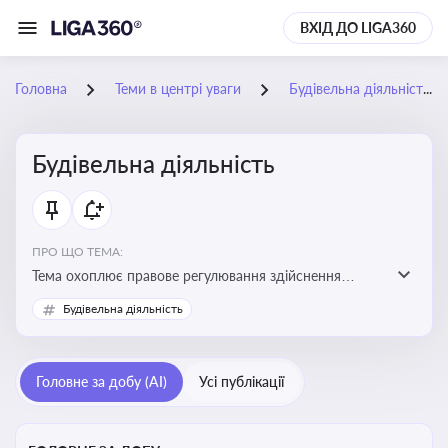
ВХІД ДО LIGA360
Головна
Теми в центрі уваги
Будівельна діяльність
Будівельна діяльність
ПРО ЩО ТЕМА:
Тема охоплює правове регулювання здійснення
будівельної діяльності, порядок отримання
Будівельна діяльність
дозвільних документів та проходження державного
контролю
Головне за добу (AI)
Усі публікації