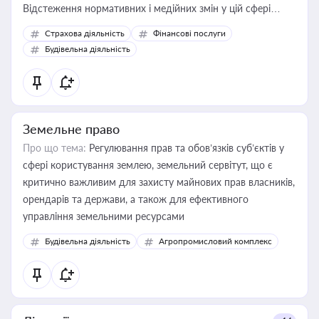
Відстеження нормативних і медійних змін у цій сфері
корисне для власника бізнесу, керівника, юриста або
Страхова діяльність
Фінансові послуги
бухгалтера під час оподаткування, приватизації, оренди
Будівельна діяльність
державного майна, корпоративних угод і перевірки
статусу суб'єктів оціночної діяльності
Земельне право
Про що тема:
Регулювання прав та обов’язків суб’єктів у
сфері користування землею, земельний сервітут, що є
критично важливим для захисту майнових прав власників,
орендарів та держави, а також для ефективного
управління земельними ресурсами
Будівельна діяльність
Агропромисловий комплекс