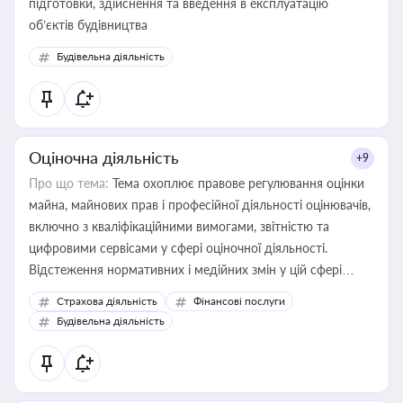
підготовки, здійснення та введення в експлуатацію
об’єктів будівництва
Будівельна діяльність
Оціночна діяльність
+9
Про що тема:
Тема охоплює правове регулювання оцінки
майна, майнових прав і професійної діяльності оцінювачів,
включно з кваліфікаційними вимогами, звітністю та
цифровими сервісами у сфері оціночної діяльності.
Відстеження нормативних і медійних змін у цій сфері
корисне для власника бізнесу, керівника, юриста або
Страхова діяльність
Фінансові послуги
бухгалтера під час оподаткування, приватизації, оренди
Будівельна діяльність
державного майна, корпоративних угод і перевірки
статусу суб'єктів оціночної діяльності