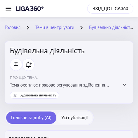
ВХІД ДО LIGA360
Головна
Теми в центрі уваги
Будівельна діяльність
Будівельна діяльність
ПРО ЩО ТЕМА:
Тема охоплює правове регулювання здійснення
будівельної діяльності, порядок отримання
Будівельна діяльність
дозвільних документів та проходження державного
контролю
Головне за добу (AI)
Усі публікації