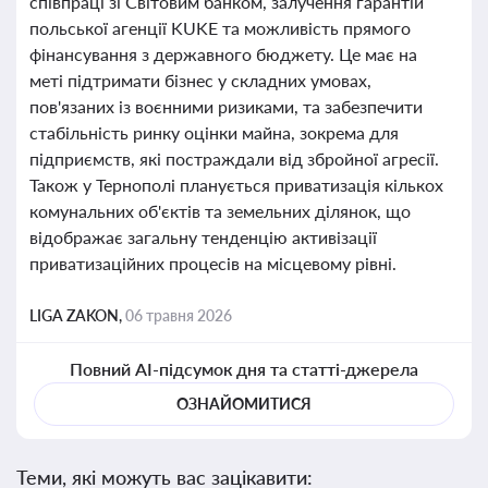
співпраці зі Світовим банком, залучення гарантій
польської агенції KUKE та можливість прямого
фінансування з державного бюджету. Це має на
меті підтримати бізнес у складних умовах,
пов'язаних із воєнними ризиками, та забезпечити
стабільність ринку оцінки майна, зокрема для
підприємств, які постраждали від збройної агресії.
Також у Тернополі планується приватизація кількох
комунальних об'єктів та земельних ділянок, що
відображає загальну тенденцію активізації
приватизаційних процесів на місцевому рівні.
LIGA ZAKON,
06 травня 2026
Повний AI-підсумок дня та статті-джерела
ОЗНАЙОМИТИСЯ
Теми, які можуть вас зацікавити: