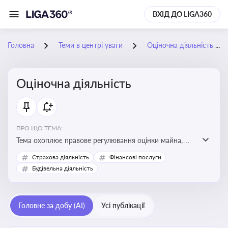
ВХІД ДО LIGA360
Головна
Теми в центрі уваги
Оціночна діяльність
Оціночна діяльність
ПРО ЩО ТЕМА:
Тема охоплює правове регулювання оцінки майна,
майнових прав і професійної діяльності оцінювачів,
Страхова діяльність
Фінансові послуги
включно з кваліфікаційними вимогами, звітністю та
Будівельна діяльність
цифровими сервісами у сфері оціночної діяльності.
Відстеження нормативних і медійних змін у цій сфері
корисне для власника бізнесу, керівника, юриста або
Головне за добу (AI)
Усі публікації
бухгалтера під час оподаткування, приватизації,
оренди державного майна, корпоративних угод і