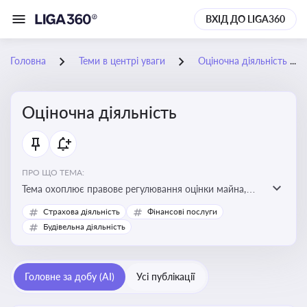
ВХІД ДО LIGA360
Головна
Теми в центрі уваги
Оціночна діяльність
Оціночна діяльність
ПРО ЩО ТЕМА:
Тема охоплює правове регулювання оцінки майна,
майнових прав і професійної діяльності оцінювачів,
Страхова діяльність
Фінансові послуги
включно з кваліфікаційними вимогами, звітністю та
Будівельна діяльність
цифровими сервісами у сфері оціночної діяльності.
Відстеження нормативних і медійних змін у цій сфері
корисне для власника бізнесу, керівника, юриста або
Головне за добу (AI)
Усі публікації
бухгалтера під час оподаткування, приватизації,
оренди державного майна, корпоративних угод і