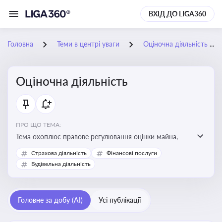
ВХІД ДО LIGA360
Головна
Теми в центрі уваги
Оціночна діяльність
Оціночна діяльність
ПРО ЩО ТЕМА:
Тема охоплює правове регулювання оцінки майна,
майнових прав і професійної діяльності оцінювачів,
Страхова діяльність
Фінансові послуги
включно з кваліфікаційними вимогами, звітністю та
Будівельна діяльність
цифровими сервісами у сфері оціночної діяльності.
Відстеження нормативних і медійних змін у цій сфері
корисне для власника бізнесу, керівника, юриста або
Головне за добу (AI)
Усі публікації
бухгалтера під час оподаткування, приватизації,
оренди державного майна, корпоративних угод і