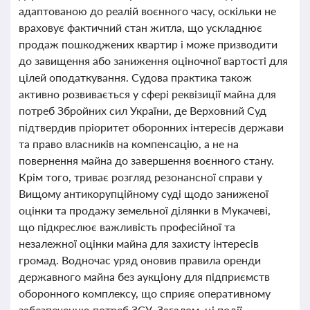
адаптованою до реалій воєнного часу, оскільки не
враховує фактичний стан житла, що ускладнює
продаж пошкоджених квартир і може призводити
до завищення або заниження оціночної вартості для
цілей оподаткування. Судова практика також
активно розвивається у сфері реквізиції майна для
потреб Збройних сил України, де Верховний Суд
підтвердив пріоритет оборонних інтересів держави
та право власників на компенсацію, а не на
повернення майна до завершення воєнного стану.
Крім того, триває розгляд резонансної справи у
Вищому антикорупційному суді щодо заниженої
оцінки та продажу земельної ділянки в Мукачеві,
що підкреслює важливість професійної та
незалежної оцінки майна для захисту інтересів
громад. Водночас уряд оновив правила оренди
державного майна без аукціону для підприємств
оборонного комплексу, що сприяє оперативному
забезпеченню потреб ЗСУ. Загалом, ці події