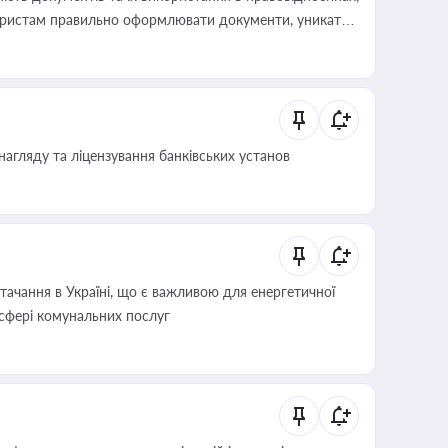
а юристам правильно оформлювати документи, уникати
влади та контрагентами
нагляду та ліцензування банківських установ
ачання в Україні, що є важливою для енергетичної
 сфері комунальних послуг