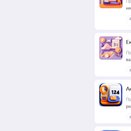
Пр
не
Е
Пр
ва
за
А
Пр
ре