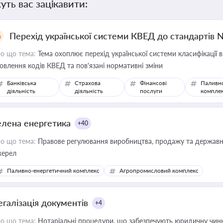
уть вас зацікавити:
Перехід української системи КВЕД до стандартів 
о що тема:
Тема охоплює перехід української системи класифікації в
овлення кодів КВЕД та пов'язані нормативні зміни
Банківська
Страхова
Фінансові
Паливн
діяльність
діяльність
послуги
компле
елена енергетика
+40
о що тема:
Правове регулювання виробництва, продажу та державної
ерел
Паливно-енергетичний комплекс
Агропромисловий комплекс
егалізація документів
+4
о що тема:
Нотаріальні процедури, що забезпечують юридичну чинні