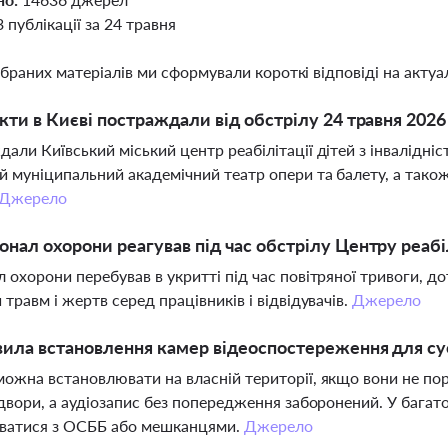
3 публікації за 24 травня
ібраних матеріалів ми сформували короткі відповіді на актуал
єкти в Києві постраждали від обстрілу 24 травня 2026
али Київський міський центр реабілітації дітей з інвалідніс
й муніципальний академічний театр опери та балету, а також
Джерело
онал охорони реагував під час обстрілу Центру реабіл
 охорони перебував в укритті під час повітряної тривоги, 
 травм і жертв серед працівників і відвідувачів.
Джерело
вила встановлення камер відеоспостереження для сусі
ожна встановлювати на власній території, якщо вони не пору
 двори, а аудіозапис без попередження заборонений. У бага
ватися з ОСББ або мешканцями.
Джерело