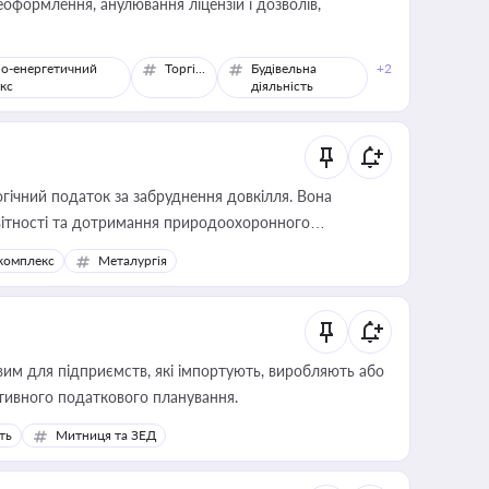
оформлення, анулювання ліцензій і дозволів,
о-енергетичний
Торгівля
Будівельна
+2
кс
діяльність
гічний податок за забруднення довкілля. Вона
звітності та дотримання природоохоронного
комплекс
Металургія
вим для підприємств, які імпортують, виробляють або
тивного податкового планування.
ть
Митниця та ЗЕД