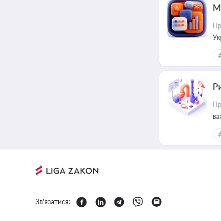
М
Пр
Ук
ін
Ри
Пр
ва
Зв'язатися: