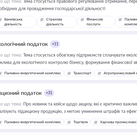
о що тема:
Тема стосується правового регулювання отримання, пере
обхідних для провадження господарської діяльності
Банківська
Страхова
Фінансові
Паливн
діяльність
діяльність
послуги
компле
кологічний податок
+11
о що тема:
Тема стосується обов’язку підприємств сплачувати еколо
жлива для екологічного контролю бізнесу, формування фінансової 
конодавства
Паливно-енергетичний комплекс
Транспорт
Агропромисловий 
кцизний податок
+31
о що тема:
Про новини та кейси щодо акцизу, які є критично важли
алізують підакцизну продукцію, з метою уникнення штрафів та ефек
Паливно-енергетичний комплекс
Торгівля
Харчова промисловіс