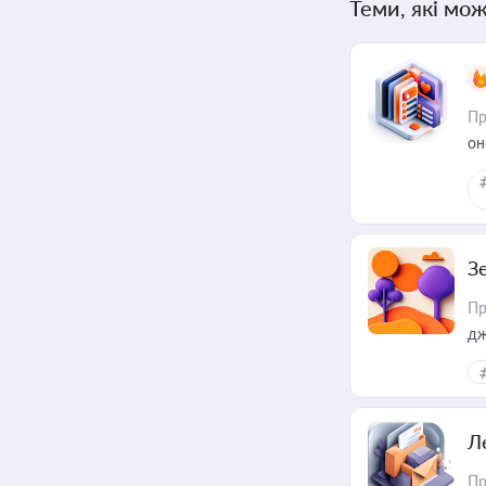
Теми, які мож
Пр
он
З
Пр
дж
Л
Пр