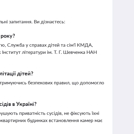
ьні запитання. Ви дізнаєтесь:
 року?
тю, Служба у справах дітей та сім'ї КМДА,
 Інститут літератури ім. Т. Г. Шевченка НАН
ітації дітей?
дотримуючись безпекових правил, що допомогло
дів в Україні?
шують приватність сусідів, не фіксують їхні
токвартирних будинках встановлення камер має