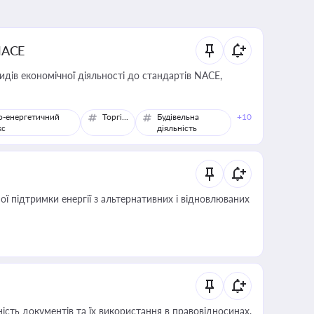
NACE
идів економічної діяльності до стандартів NACE,
о-енергетичний
Торгівля
Будівельна
+10
кс
діяльність
 підтримки енергії з альтернативних і відновлюваних
сть документів та їх використання в правовідносинах,