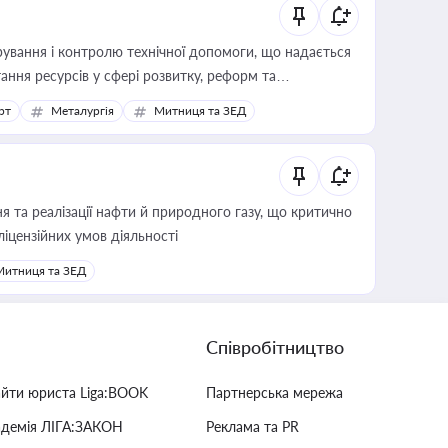
ування і контролю технічної допомоги, що надається
ання ресурсів у сфері розвитку, реформ та
рт
Металургія
Митниця та ЗЕД
 та реалізації нафти й природного газу, що критично
ліцензійних умов діяльності
Митниця та ЗЕД
Співробітництво
айти юриста Liga:BOOK
Партнерська мережа
адемія ЛІГА:ЗАКОН
Реклама та PR