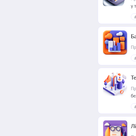
у 
ри
Ба
Пр
Т
Пр
бе
Лі