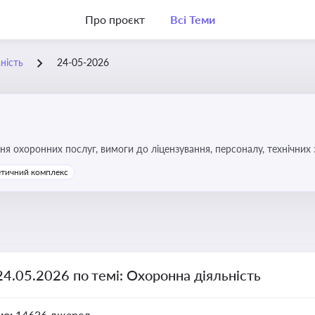
Про проєкт
Всі Теми
ність
24-05-2026
 охоронних послуг, вимоги до ліцензування, персоналу, технічних за
етичний комплекс
24.05.2026 по темі: Охоронна діяльність
но:
14636 джерел