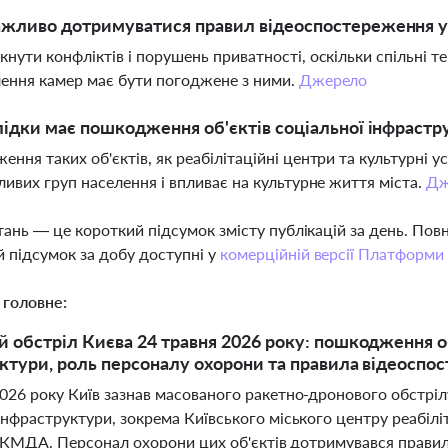
ажливо дотримуватися правил відеоспостереження у
нути конфліктів і порушень приватності, оскільки спільні т
ення камер має бути погоджене з ними.
Джерело
лідки має пошкодження об'єктів соціальної інфраст
ння таких об'єктів, як реабілітаційні центри та культурні 
ливих груп населення і впливає на культурне життя міста.
Дж
тань — це короткий підсумок змісту публікацій за день. По
 підсумок за добу доступні у
комерційній версії Платформи
 головне:
 обстріл Києва 24 травня 2026 року: пошкодження об
ктури, роль персоналу охорони та правила відеоспо
2026 року Київ зазнав масованого ракетно-дронового обстрі
інфраструктури, зокрема Київського міського центру реабіліт
'ї КМДА. Персонал охорони цих об'єктів дотримувався правил