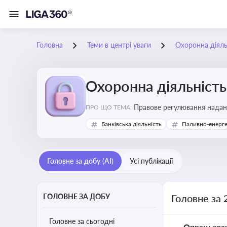
Головна
Теми в центрі уваги
Охоронна діяль
Охоронна діяльність
Правове регулювання надання
ПРО ЩО ТЕМА:
фізичної охорони
Банківська діяльність
Паливно-енерг
Головне за добу (AI)
Усі публікації
ГОЛОВНЕ ЗА ДОБУ
Головне за 
Головне за сьогодні
Опрацьова