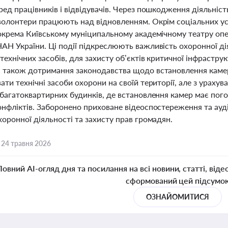
ед працівників і відвідувачів. Через пошкодження діяльніст
волонтери працюють над відновленням. Окрім соціальних ус
окрема Київському муніципальному академічному театру опери 
АН України. Ці події підкреслюють важливість охоронної ді
технічних засобів, для захисту об’єктів критичної інфраструк
 також дотримання законодавства щодо встановлення каме
ти технічні засоби охорони на своїй території, але з урахув
 багатоквартирних будинків, де встановлення камер має п
онфліктів. Заборонено приховане відеоспостереження та ау
оронної діяльності та захисту прав громадян.
,
24 травня 2026
Повний AI-огляд дня та посилання на всі новини, статті, віде
сформований цей підсумо
ОЗНАЙОМИТИСЯ