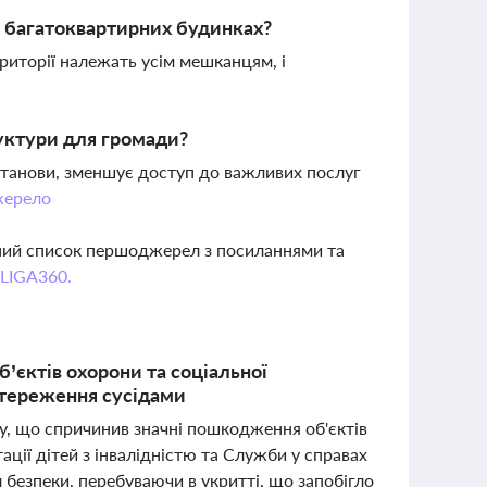
 багатоквартирних будинках?
ериторії належать усім мешканцям, і
руктури для громади?
установи, зменшує доступ до важливих послуг
ерело
вний список першоджерел з посиланнями та
 LIGA360.
’єктів охорони та соціальної
стереження сусідами
лу, що спричинив значні пошкодження об'єктів
ації дітей з інвалідністю та Служби у справах
 безпеки, перебуваючи в укритті, що запобігло