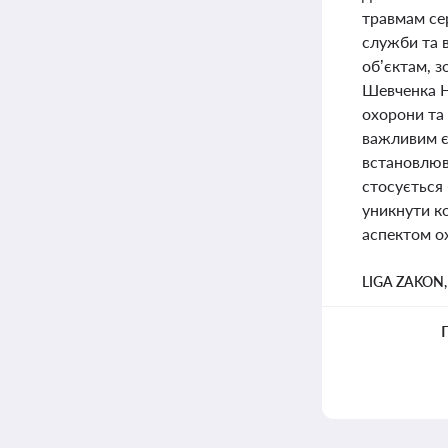
травмам сер
служби та 
об’єктам, з
Шевченка Н
охорони та 
важливим є
встановлюва
стосується
уникнути к
аспектом ох
LIGA ZAKON