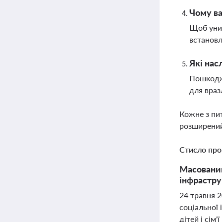
Чому в
Щоб уник
встановл
Які нас
Пошкодже
для враз
Кожне з пи
розширений
Стисло про
Масований
інфрастру
24 травня 
соціальної 
дітей і сім