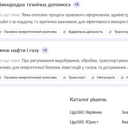
іжнародна технічна допомога
+8
о що тема:
Тема охоплює процеси правового оформлення, адміністр
раїні з-за кордону, і є критично важливою для ефективного використ
фраструктурних проєктів
Паливно-енергетичний комплекс
Будівельна діяльність
Транспо
нок нафти і газу
+6
о що тема:
Про регулювання видобування, обробки, транспортування
жливо для енергетичної безпеки, інвестицій у галузь та дотримання 
Паливно-енергетичний комплекс
Транспорт
Металургія
Каталог рішень
Liga360: Керівник
Зн
Liga360: Юрист
Ак