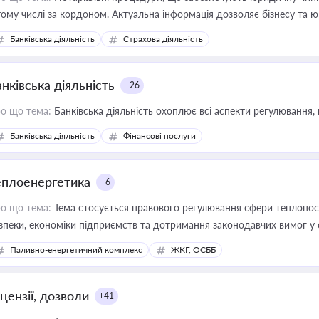
тому числі за кордоном. Актуальна інформація дозволяє бізнесу т
зиків недійсності та забезпечувати їх належне прийняття органами 
Банківська діяльність
Страхова діяльність
нківська діяльність
+26
о що тема:
Банківська діяльність охоплює всі аспекти регулювання, 
Банківська діяльність
Фінансові послуги
еплоенергетика
+6
о що тема:
Тема стосується правового регулювання сфери теплопост
зпеки, економіки підприємств та дотримання законодавчих вимог у
Паливно-енергетичний комплекс
ЖКГ, ОСББ
цензії, дозволи
+41