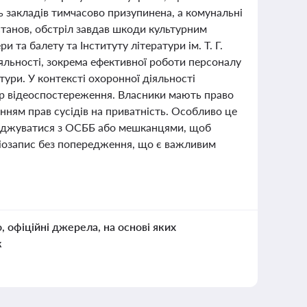
ь закладів тимчасово призупинена, а комунальні
танов, обстріл завдав шкоди культурним
та балету та Інституту літератури ім. Т. Г.
яльності, зокрема ефективної роботи персоналу
тури. У контексті охоронної діяльності
р відеоспостереження. Власники мають право
анням прав сусідів на приватність. Особливо це
огоджуватися з ОСББ або мешканцями, щоб
діозапис без попередження, що є важливим
о, офіційні джерела, на основі яких
к