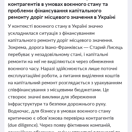
контрагентів в умовах воєнного стану та
проблеми фінансування капітального
ремонту доріг місцевого значення в Україні
У контексті воєнного стану в Україні значно
ускладнилася ситуація з фінансуванням
капітального ремонту доріг місцевого значення.
Зокрема, дорога Івано-Франківськ — Старий Лисець
перебуває у незадовільному стані, і капітальні
ремонти на неї не виділяються через обмеження
воєнного часу. Наразі здійснюються лише поточні
експлуатаційні роботи, а питання виділення коштів
на капітальний ремонт розглядається з урахуванням
співфінансування з місцевими бюджетами. Це
створює значні виклики для збереження
інфраструктури та безпеки дорожнього руху.
Водночас, для бізнесу в умовах воєнного стану
критичною є обов’язкова перевірка контрагентів
(due diligence). Через появу фіктивних компаній,
санкційних обмежень, змін у структурі власності та