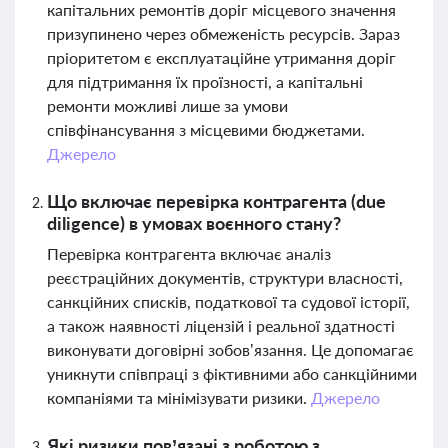
капітальних ремонтів доріг місцевого значення
призупинено через обмеженість ресурсів. Зараз
пріоритетом є експлуатаційне утримання доріг
для підтримання їх проїзності, а капітальні
ремонти можливі лише за умови
співфінансування з місцевими бюджетами.
Джерело
Що включає перевірка контрагента (due
diligence) в умовах воєнного стану?
Перевірка контрагента включає аналіз
реєстраційних документів, структури власності,
санкційних списків, податкової та судової історії,
а також наявності ліцензій і реальної здатності
виконувати договірні зобов’язання. Це допомагає
уникнути співпраці з фіктивними або санкційними
компаніями та мінімізувати ризики.
Джерело
Які ризики пов’язані з роботою з