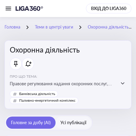
ВХІД ДО LIGA360
Головна
Теми в центрі уваги
Охоронна діяльність
Охоронна діяльність
ПРО ЩО ТЕМА:
Правове регулювання надання охоронних послуг,
вимоги до ліцензування, персоналу, технічних засобів
Банківська діяльність
охорони та організації пультової й фізичної охорони
Паливно-енергетичний комплекс
Головне за добу (AI)
Усі публікації