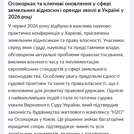
Осокорках та ключові оновлення у сфері
земельних відносин і оренди землі в Україні у
2026 році
У червні 2026 року відбулася важлива науково-
практична конференція у Харкові, присвячена
земельним відносинам та праву власності. Учасники,
серед яких судді, науковці та представники влади,
обговорили актуальні проблеми правозастосування,
виклики воєнного часу та імплементацію
європейських стандартів у сфері земельного
законодавства. Особливу увагу приділили єдності
судової практики та захисту права власності, що є
ключовими для розвитку правової держави. Однією
з найважливіших подій стала остаточна судова
ухвала Верховного Суду України, який підтвердив
законність будівництва житлового комплексу "Н2О"
на Осокорках у Києві. Це рішення знімає багаторічні
юридичні спори, підтверджує чинність усіх
дозвільних документів, включно з договором