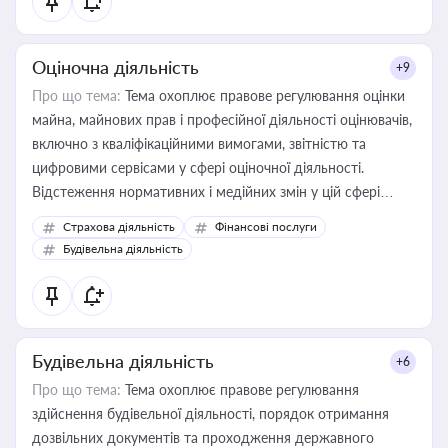
Оціночна діяльність
+9
Про що тема:
Тема охоплює правове регулювання оцінки
майна, майнових прав і професійної діяльності оцінювачів,
включно з кваліфікаційними вимогами, звітністю та
цифровими сервісами у сфері оціночної діяльності.
Відстеження нормативних і медійних змін у цій сфері
корисне для власника бізнесу, керівника, юриста або
Страхова діяльність
Фінансові послуги
бухгалтера під час оподаткування, приватизації, оренди
Будівельна діяльність
державного майна, корпоративних угод і перевірки
статусу суб'єктів оціночної діяльності
Будівельна діяльність
+6
Про що тема:
Тема охоплює правове регулювання
здійснення будівельної діяльності, порядок отримання
дозвільних документів та проходження державного