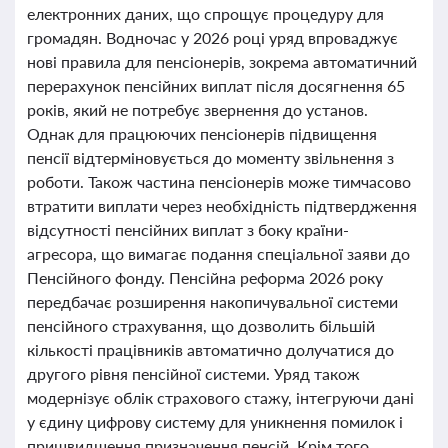
електронних даних, що спрощує процедуру для
громадян. Водночас у 2026 році уряд впроваджує
нові правила для пенсіонерів, зокрема автоматичний
перерахунок пенсійних виплат після досягнення 65
років, який не потребує звернення до установ.
Однак для працюючих пенсіонерів підвищення
пенсії відтерміновується до моменту звільнення з
роботи. Також частина пенсіонерів може тимчасово
втратити виплати через необхідність підтвердження
відсутності пенсійних виплат з боку країни-
агресора, що вимагає подання спеціальної заяви до
Пенсійного фонду. Пенсійна реформа 2026 року
передбачає розширення накопичувальної системи
пенсійного страхування, що дозволить більшій
кількості працівників автоматично долучатися до
другого рівня пенсійної системи. Уряд також
модернізує облік страхового стажу, інтегруючи дані
у єдину цифрову систему для уникнення помилок і
пришвидшення призначення пенсій. Крім того,