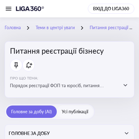
ВХІД ДО LIGA360
Головна
Теми в центрі уваги
Питання реєстрації бізнесу
Питання реєстрації бізнесу
ПРО ЩО ТЕМА:
Порядок реєстрації ФОП та юросіб, питання
реорганізації та ліквідації бізнесу, вимоги, процедури,
податкові аспекти та зміни в законодавстві щодо
підприємництва
Головне за добу (AI)
Усі публікації
ГОЛОВНЕ ЗА ДОБУ