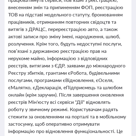
внесенням змін та припиненням ФОП, реєстрацією
ТОВ на підставі модельного статуту, бронюванням
працівників, отриманням повторних свідоцтв та
витягів з ДРАЦС, перереєстрацією авто, а також
актові записи про зміну імені, народження, шлюб,
розлучення. Крім того, будуть недоступні послуги,
пов’язані з державною реєстрацією прав на
нерухоме майно, інформацією з відповідних
реєстрів, витягами з ЄДР, заявами до міжнародного
Реєстру збитків, грантами єРобота, будівельними
послугами, програмами єВідновлення, єОселя,
єМалятко, єДекларація, еПідприємець та шлюбом
онлайн (крім заручин). Після завершення оновлення
реєстрів Мін'юсту всі сервіси "Дії" відновлять
роботу у звичному режимі. Користувачам радять
стежити за оновленнями на порталі та в мобільному
застосунку, щоб оперативно отримувати
інформацію про відновлення функціональності. Це