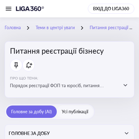
ВХІД ДО LIGA360
Головна
Теми в центрі уваги
Питання реєстрації бізнесу
Питання реєстрації бізнесу
ПРО ЩО ТЕМА:
Порядок реєстрації ФОП та юросіб, питання
реорганізації та ліквідації бізнесу, вимоги, процедури,
податкові аспекти та зміни в законодавстві щодо
підприємництва
Головне за добу (AI)
Усі публікації
ГОЛОВНЕ ЗА ДОБУ