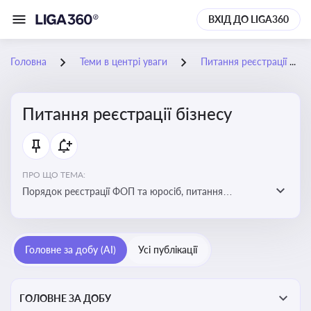
ВХІД ДО LIGA360
Головна
Теми в центрі уваги
Питання реєстрації бізнесу
Питання реєстрації бізнесу
ПРО ЩО ТЕМА:
Порядок реєстрації ФОП та юросіб, питання
реорганізації та ліквідації бізнесу, вимоги, процедури,
податкові аспекти та зміни в законодавстві щодо
підприємництва
Головне за добу (AI)
Усі публікації
ГОЛОВНЕ ЗА ДОБУ