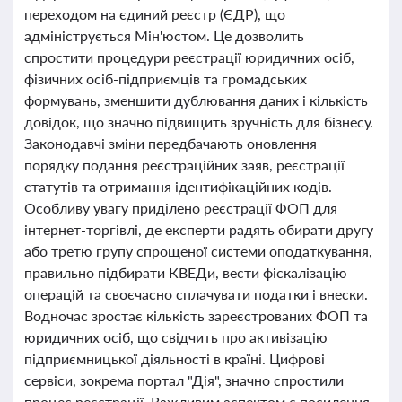
переходом на єдиний реєстр (ЄДР), що
адмініструється Мін'юстом. Це дозволить
спростити процедури реєстрації юридичних осіб,
фізичних осіб-підприємців та громадських
формувань, зменшити дублювання даних і кількість
довідок, що значно підвищить зручність для бізнесу.
Законодавчі зміни передбачають оновлення
порядку подання реєстраційних заяв, реєстрації
статутів та отримання ідентифікаційних кодів.
Особливу увагу приділено реєстрації ФОП для
інтернет-торгівлі, де експерти радять обирати другу
або третю групу спрощеної системи оподаткування,
правильно підбирати КВЕДи, вести фіскалізацію
операцій та своєчасно сплачувати податки і внески.
Водночас зростає кількість зареєстрованих ФОП та
юридичних осіб, що свідчить про активізацію
підприємницької діяльності в країні. Цифрові
сервіси, зокрема портал "Дія", значно спростили
процес реєстрації. Важливим аспектом є посилення