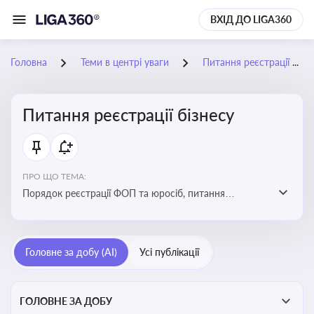
ВХІД ДО LIGA360
Головна
Теми в центрі уваги
Питання реєстрації бізнесу
Питання реєстрації бізнесу
ПРО ЩО ТЕМА:
Порядок реєстрації ФОП та юросіб, питання
реорганізації та ліквідації бізнесу, вимоги, процедури,
податкові аспекти та зміни в законодавстві щодо
підприємництва
Головне за добу (AI)
Усі публікації
ГОЛОВНЕ ЗА ДОБУ