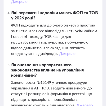
Джерело
Які переваги і недоліки мають ФОП та ТОВ
у 2026 році?
ФОП підходить для дрібного бізнесу з простою
звітністю, але несе відповідальність усім майном
і має ліміт доходу. ТОВ краще для
масштабування і партнерства, з обмеженою
відповідальністю, але складніша звітність і
оподаткування дивідендів.
Джерело
Як оновлення корпоративного
законодавства вплине на управління
компаніями?
Законопроєкт №15149 уточнює процедури
управління в АТ і ТОВ, вводить нові вимоги до
статутів і розширює інформацію в реєстрі, що
підвищить прозорість і привабливість
українських компаній для інвесторів.
Джерело