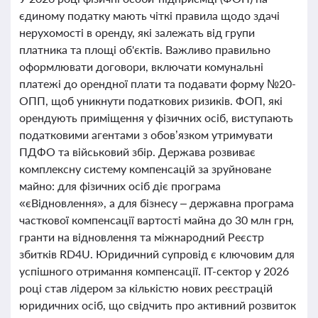
єдиному податку мають чіткі правила щодо здачі
нерухомості в оренду, які залежать від групи
платника та площі об'єктів. Важливо правильно
оформлювати договори, включати комунальні
платежі до орендної плати та подавати форму №20-
ОПП, щоб уникнути податкових ризиків. ФОП, які
орендують приміщення у фізичних осіб, виступають
податковими агентами з обов’язком утримувати
ПДФО та військовий збір. Держава розвиває
комплексну систему компенсацій за зруйноване
майно: для фізичних осіб діє програма
«єВідновлення», а для бізнесу – державна програма
часткової компенсації вартості майна до 30 млн грн,
гранти на відновлення та міжнародний Реєстр
збитків RD4U. Юридичний супровід є ключовим для
успішного отримання компенсації. ІТ-сектор у 2026
році став лідером за кількістю нових реєстрацій
юридичних осіб, що свідчить про активний розвиток