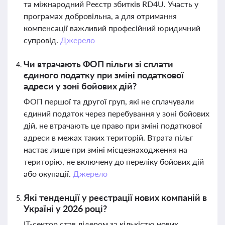
та міжнародний Реєстр збитків RD4U. Участь у
програмах добровільна, а для отримання
компенсації важливий професійний юридичний
супровід.
Джерело
Чи втрачають ФОП пільги зі сплати
єдиного податку при зміні податкової
адреси у зоні бойових дій?
ФОП першої та другої груп, які не сплачували
єдиний податок через перебування у зоні бойових
дій, не втрачають це право при зміні податкової
адреси в межах таких територій. Втрата пільг
настає лише при зміні місцезнаходження на
територію, не включену до переліку бойових дій
або окупації.
Джерело
Які тенденції у реєстрації нових компаній в
Україні у 2026 році?
ІТ-сектор став лідером за кількістю нових