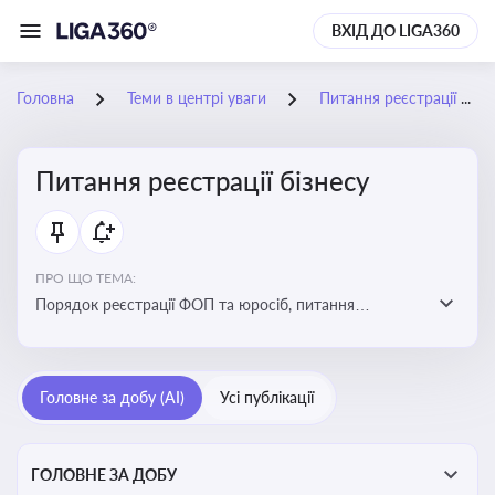
ВХІД ДО LIGA360
Головна
Теми в центрі уваги
Питання реєстрації бізнесу
Питання реєстрації бізнесу
ПРО ЩО ТЕМА:
Порядок реєстрації ФОП та юросіб, питання
реорганізації та ліквідації бізнесу, вимоги, процедури,
податкові аспекти та зміни в законодавстві щодо
підприємництва
Головне за добу (AI)
Усі публікації
ГОЛОВНЕ ЗА ДОБУ