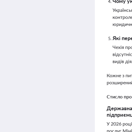
Чому ук
Українсь
контроле
юридичн
Які пер
Чехія пр
відсутні
видів ді
Кожне з пи
розширений
Стисло про
Державна 
підприємц
У 2026 році
послуг Міні