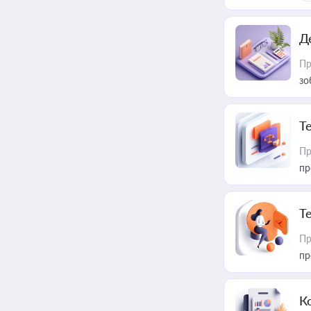
Д
Пр
зо
T
Пр
пр
T
Пр
пр
К