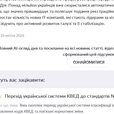
Дія. Понад мільйон українців вже скористалися автоматичн
а, що значно пришвидшує та полегшує подання реєстраційних
остає кількість нових ІТ-компаній, які стають лідерами за кі
свідчить про активний розвиток галузі та її стабілізацію.
,
26 квітня 2026
Повний AI-огляд дня та посилання на всі новини, статті, віде
сформований цей підсумо
ОЗНАЙОМИТИСЯ
уть вас зацікавити:
Перехід української системи КВЕД до стандартів 
о що тема:
Тема охоплює перехід української системи класифікації в
овлення кодів КВЕД та пов'язані нормативні зміни