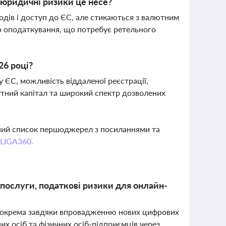
і юридичні ризики це несе?
одів і доступ до ЄС, але стикаються з валютним
о оподаткування, що потребує ретельного
26 році?
 ЄС, можливість віддаленої реєстрації,
утний капітал та широкий спектр дозволених
вний список першоджерел з посиланнями та
 LIGA360.
 послуги, податкові ризики для онлайн-
н, зокрема завдяки впровадженню нових цифрових
х осіб та фізичних осіб-підприємців через