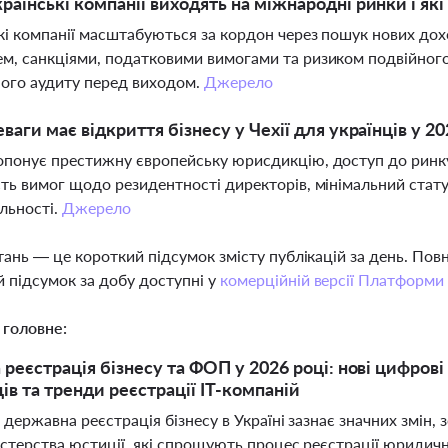
раїнські компанії виходять на міжнародні ринки і як
кі компанії масштабуються за кордон через пошук нових дох
м, санкціями, податковими вимогами та ризиком подвійног
ого аудиту перед виходом.
Джерело
еваги має відкриття бізнесу у Чехії для українців у 20
опонує престижну європейську юрисдикцію, доступ до ринку
сть вимог щодо резидентності директорів, мінімальний стат
яльності.
Джерело
тань — це короткий підсумок змісту публікацій за день. По
 підсумок за добу доступні у
комерційній версії Платформи
 головне:
реєстрація бізнесу та ФОП у 2026 році: нові цифрові
ів та тренди реєстрації ІТ-компаній
 державна реєстрація бізнесу в Україні зазнає значних змі
стерства юстиції, які спрощують процес реєстрації юридични