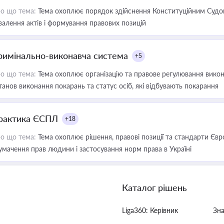
о що тема:
Тема охоплює порядок здійснення Конституційним Судом
валення актів і формування правових позицій
римінально-виконавча система
+5
о що тема:
Тема охоплює організацію та правове регулювання викона
танов виконання покарань та статус осіб, які відбувають покарання
рактика ЄСПЛ
+18
о що тема:
Тема охоплює рішення, правові позиції та стандарти Євр
умачення прав людини і застосування норм права в Україні
Каталог рішень
Liga360: Керівник
Зн