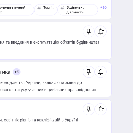
о-енергетичний
Торгівля
Будівельна
+10
кс
діяльність
я та введення в експлуатацію об’єктів будівництва
итика
+3
конодавства України, включаючи зміни до
ового статусу учасників цивільних правовідносин
світніх рівнів та кваліфікацій в Україні