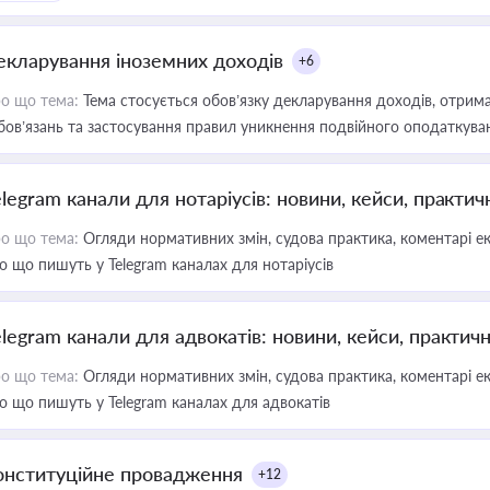
екларування іноземних доходів
+6
о що тема:
Тема стосується обов’язку декларування доходів, отрим
бов’язань та застосування правил уникнення подвійного оподаткува
elegram канали для нотаріусів: новини, кейси, практич
о що тема:
Огляди нормативних змін, судова практика, коментарі екс
о що пишуть у Telegram каналах для нотаріусів
elegram канали для адвокатів: новини, кейси, практич
о що тема:
Огляди нормативних змін, судова практика, коментарі екс
о що пишуть у Telegram каналах для адвокатів
онституційне провадження
+12