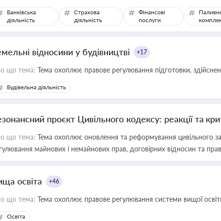
Банківська
Страхова
Фінансові
Паливн
діяльність
діяльність
послуги
компле
емельні відносини у будівництві
+17
о що тема:
Тема охоплює правове регулювання підготовки, здійсненн
Будівельна діяльність
езонансний проєкт Цивільного кодексу: реакції та кр
о що тема:
Тема охоплює оновлення та реформування цивільного за
гулювання майнових і немайнових прав, договірних відносин та прав
ища освіта
+46
о що тема:
Тема охоплює правове регулювання системи вищої освіти, о
Освіта