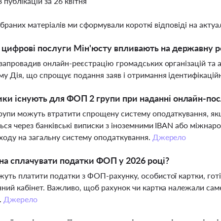
8 публікацій за 26 квітня
ібраних матеріалів ми сформували короткі відповіді на актуал
і цифрові послуги Мін'юсту впливають на державну р
запровадив онлайн-реєстрацію громадських організацій та
у Дія, що спрощує подання заяв і отримання ідентифікаційн
ики існують для ФОП 2 групи при наданні онлайн-пос
рупи можуть втратити спрощену систему оподаткування, як
ься через банківські виписки з іноземними IBAN або міжнар
ходу на загальну систему оподаткування.
Джерело
а сплачувати податки ФОП у 2026 році?
ть платити податки з ФОП-рахунку, особистої картки, готі
ний кабінет. Важливо, щоб рахунок чи картка належали саме 
.
Джерело