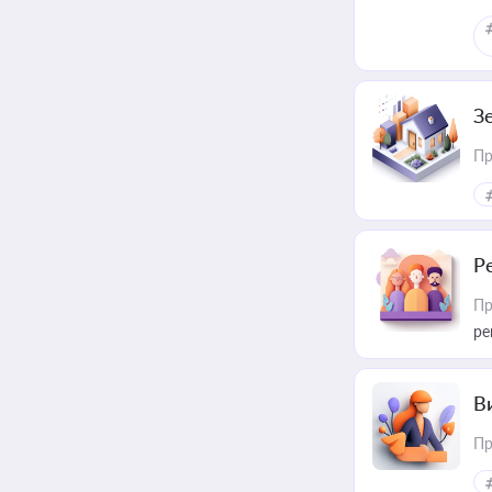
З
Пр
Р
Пр
ре
В
Пр