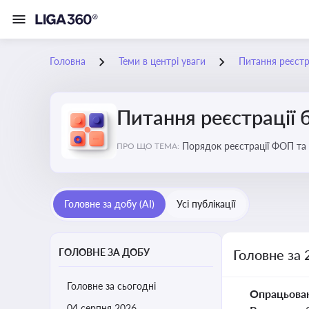
Головна
Теми в центрі уваги
Питання реєстра
Питання реєстрації 
Порядок реєстрації ФОП та юросіб, питання реорганізації та ліквідації бізнесу, вимоги, процедури, податкові а
ПРО ЩО ТЕМА:
щодо підприємництва
Головне за добу (AI)
Усі публікації
ГОЛОВНЕ ЗА ДОБУ
Головне за 
Головне за сьогодні
Опрацьова
04 серпня 2026