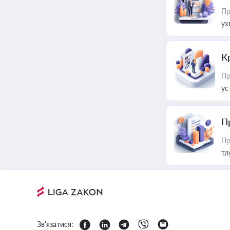
Пр
ух
К
Пр
ус
П
Пр
тл
Зв'язатися: