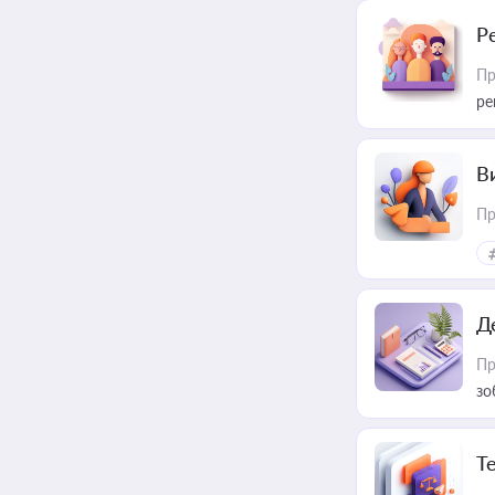
Р
Пр
ре
В
Пр
Д
Пр
зо
T