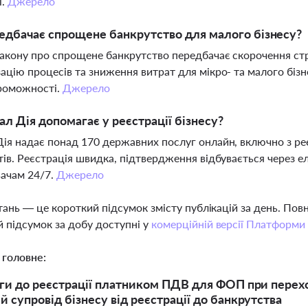
ї.
Джерело
дбачає спрощене банкрутство для малого бізнесу?
акону про спрощене банкрутство передбачає скорочення стр
ацію процесів та зниження витрат для мікро- та малого бізн
роможності.
Джерело
ал Дія допомагає у реєстрації бізнесу?
ія надає понад 170 державних послуг онлайн, включно з ре
тів. Реєстрація швидка, підтвердження відбувається через е
ачам 24/7.
Джерело
тань — це короткий підсумок змісту публікацій за день. По
 підсумок за добу доступні у
комерційній версії Платформи
 головне:
ги до реєстрації платником ПДВ для ФОП при переход
 супровід бізнесу від реєстрації до банкрутства