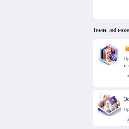
Теми, які мож
Пр
он
З
Пр