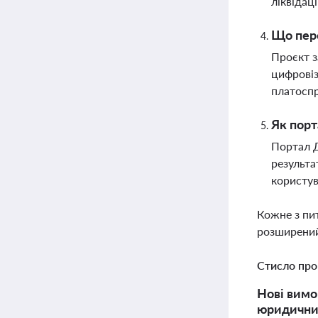
ліквідаці
Що пере
Проєкт з
цифровіз
платосп
Як порт
Портал Д
результа
користув
Кожне з пи
розширений
Стисло про
Нові вимо
юридичний