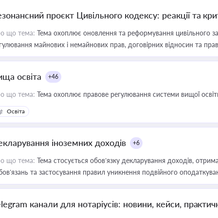
езонансний проєкт Цивільного кодексу: реакції та кр
о що тема:
Тема охоплює оновлення та реформування цивільного за
гулювання майнових і немайнових прав, договірних відносин та прав
ища освіта
+46
о що тема:
Тема охоплює правове регулювання системи вищої освіти, о
Освіта
екларування іноземних доходів
+6
о що тема:
Тема стосується обов’язку декларування доходів, отрим
бов’язань та застосування правил уникнення подвійного оподаткува
elegram канали для нотаріусів: новини, кейси, практич