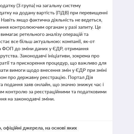
одатку (3 група) на загальну систему
датку на додану вартість (ПДВ) при перевищенні
 Навіть якщо фактична діяльність не ведеться,
ння контролюючим органам у разі запиту. Це
і вимагає ретельного аналізу операцій та
тає все більш актуальною: компанії, як-от
а ФОП до зміни даних у ЄДР, отримання
рутства. Законодавчі ініціативи, зокрема про
ратії та прискорення процедур, що важливо для
увати вимоги щодо внесення змін у ЄДР при зміні
ном про державну реєстрацію. Портал Дія
а подання заяв онлайн, що значно знижує час і
ням контролю за реєстраційними та податковими
ня на законодавчі зміни.
о, офіційні джерела, на основі яких