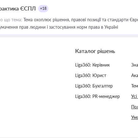
рактика ЄСПЛ
+18
о що тема:
Тема охоплює рішення, правові позиції та стандарти Євр
умачення прав людини і застосування норм права в Україні
Каталог рішень
Liga360: Керівник
Зн
Liga360: Юрист
Ак
Liga360: Бухгалтер
Тем
Liga360: PR-менеджер
Усі
Пол
Умо