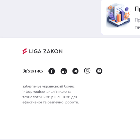
П
Пр
тл
Зв'язатися:
забезпечує український бізнес
інформацією, аналітикою та
технологічними рішеннями для
ефективної та безпечної роботи.