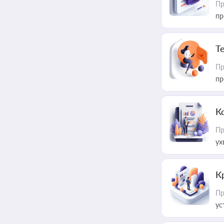
Пр
пр
T
Пр
пр
К
Пр
ух
К
Пр
ус