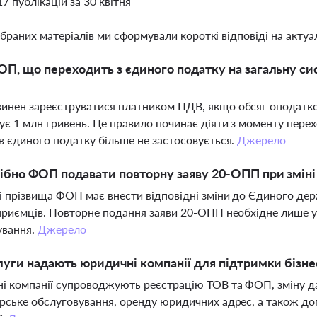
17 публікацій за 30 квітня
ібраних матеріалів ми сформували короткі відповіді на актуал
П, що переходить з єдиного податку на загальну си
нен зареєструватися платником ПДВ, якщо обсяг оподаткову
є 1 млн гривень. Це правило починає діяти з моменту перех
в єдиного податку більше не застосовується.
Джерело
ібно ФОП подавати повторну заяву 20-ОПП при зміні
і прізвища ФОП має внести відповідні зміни до Єдиного де
приємців. Повторне подання заяви 20-ОПП необхідне лише у 
ування.
Джерело
луги надають юридичні компанії для підтримки бізне
 компанії супроводжують реєстрацію ТОВ та ФОП, зміну дан
рське обслуговування, оренду юридичних адрес, а також до