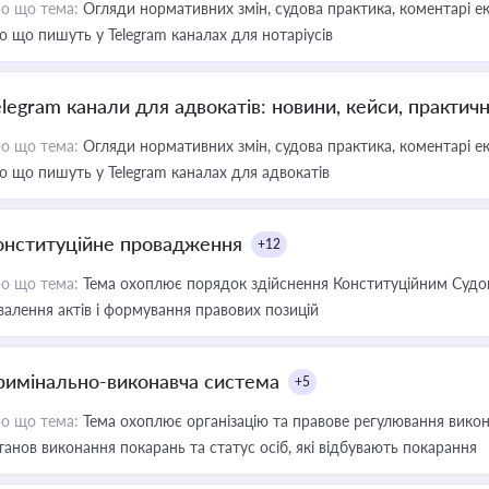
о що тема:
Огляди нормативних змін, судова практика, коментарі екс
о що пишуть у Telegram каналах для нотаріусів
elegram канали для адвокатів: новини, кейси, практич
о що тема:
Огляди нормативних змін, судова практика, коментарі екс
о що пишуть у Telegram каналах для адвокатів
онституційне провадження
+12
о що тема:
Тема охоплює порядок здійснення Конституційним Судом
валення актів і формування правових позицій
римінально-виконавча система
+5
о що тема:
Тема охоплює організацію та правове регулювання викона
танов виконання покарань та статус осіб, які відбувають покарання