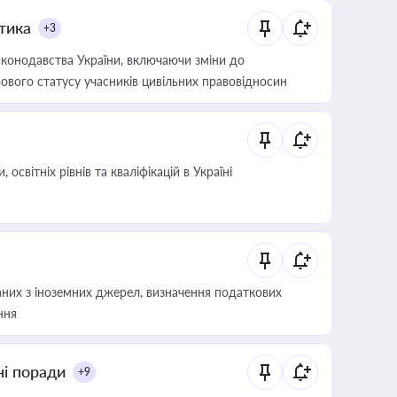
итика
+3
конодавства України, включаючи зміни до
ового статусу учасників цивільних правовідносин
світніх рівнів та кваліфікацій в Україні
аних з іноземних джерел, визначення податкових
ння
ні поради
+9