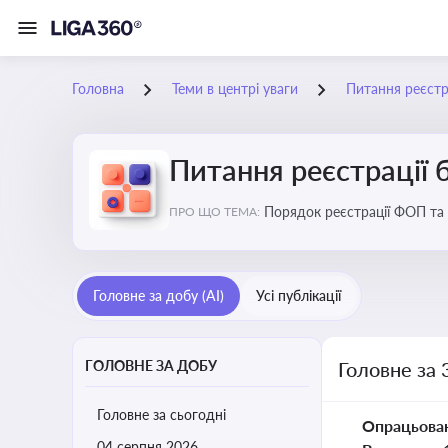
Головна
Теми в центрі уваги
Питання реєстра
Питання реєстрації 
Порядок реєстрації ФОП та юросіб, питання реорганізації та ліквідації бізнесу, вимоги, процедури, податкові а
ПРО ЩО ТЕМА:
щодо підприємництва
Головне за добу (AI)
Усі публікації
ГОЛОВНЕ ЗА ДОБУ
Головне за 
Головне за сьогодні
Опрацьова
04 серпня 2026