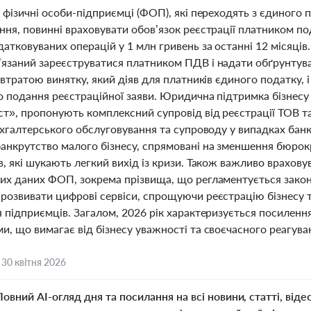
 фізичні особи-підприємці (ФОП), які переходять з єдиного п
ння, повинні враховувати обов’язок реєстрації платником по
атковуваних операцій у 1 млн гривень за останні 12 місяців.
язаний зареєструватися платником ПДВ і надати обґрунтува
 втратою винятку, який діяв для платників єдиного податку, 
 подання реєстраційної заяви. Юридична підтримка бізнесу с
т», пропонують комплексний супровід від реєстрації ТОВ т
ухгалтерського обслуговування та супроводу у випадках банк
анкрутство малого бізнесу, спрямовані на зменшення бюрок
, які шукають легкий вихід із кризи. Також важливо врахов
их даних ФОП, зокрема прізвища, що регламентується зако
розвивати цифрові сервіси, спрощуючи реєстрацію бізнесу т
я підприємців. Загалом, 2026 рік характеризується посилен
, що вимагає від бізнесу уважності та своєчасного реагуван
,
30 квітня 2026
Повний AI-огляд дня та посилання на всі новини, статті, віде