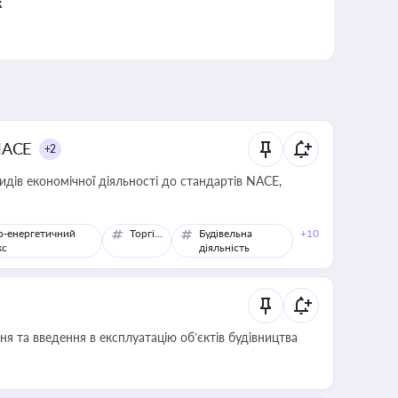
к
NACE
+2
идів економічної діяльності до стандартів NACE,
о-енергетичний
Торгівля
Будівельна
+10
кс
діяльність
я та введення в експлуатацію об’єктів будівництва