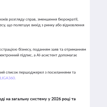
оків розгляду справ, зменшення бюрократії,
есу, що полегшує вихід з ринку або відновлення
єстрацією бізнесу, поданням заяв та отриманням
лектронний підпис, а AI-асистент допомагає
вний список першоджерел з посиланнями та
 LIGA360.
і на загальну систему у 2026 році та