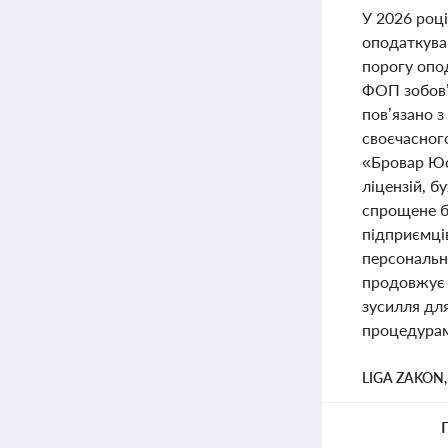
У 2026 році
оподаткува
порогу опод
ФОП зобов’
пов’язано з
своєчасного
«Бровар Юс
ліцензій, б
спрощене б
підприємців
персональн
продовжує 
зусилля дл
процедурами
LIGA ZAKON