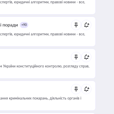
пертів, юридичні алгоритми, правові новини - все,
ні поради
+90
пертів, юридичні алгоритми, правові новини - все,
 України конституційного контролю, розгляду справ,
ння кримінальних покарань, діяльність органів і