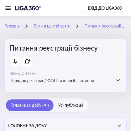
ВХІД ДО LIGA360
Головна
Теми в центрі уваги
Питання реєстрації бізнесу
Питання реєстрації бізнесу
ПРО ЩО ТЕМА:
Порядок реєстрації ФОП та юросіб, питання
реорганізації та ліквідації бізнесу, вимоги, процедури,
податкові аспекти та зміни в законодавстві щодо
підприємництва
Головне за добу (AI)
Усі публікації
ГОЛОВНЕ ЗА ДОБУ