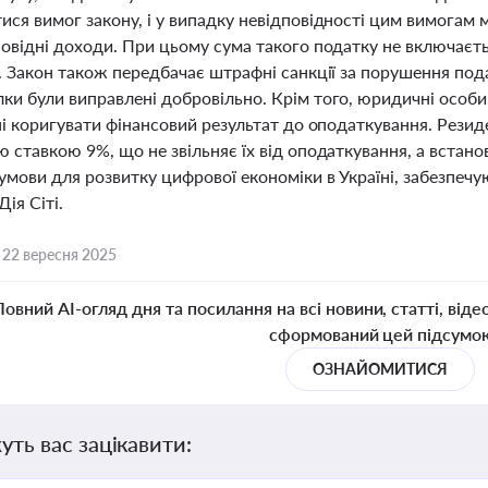
ися вимог закону, і у випадку невідповідності цим вимога
повідні доходи. При цьому сума такого податку не включаєт
. Закон також передбачає штрафні санкції за порушення пода
и були виправлені добровільно. Крім того, юридичні особи,
ні коригувати фінансовий результат до оподаткування. Резид
ю ставкою 9%, що не звільняє їх від оподаткування, а вста
умови для розвитку цифрової економіки в Україні, забезпечую
Дія Сіті.
,
22 вересня 2025
Повний AI-огляд дня та посилання на всі новини, статті, віде
сформований цей підсумо
ОЗНАЙОМИТИСЯ
уть вас зацікавити: