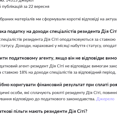
5 публікацій за 22 вересня
ібраних матеріалів ми сформували короткі відповіді на актуал
вка податку на доходи спеціалістів резидента Дія Сіт
пеціалістів резидента Дія Сіті оподатковуються за ставкою
статусу. Доходи, нараховані у місяці набуття статусу, опод
ти податковому агенту, якщо він не відповідає вимо
атковий агент-резидент Дія Сіті не відповідає вимогам зако
ставкою 18% на доходи спеціалістів за відповідний період
ібно коригувати фінансовий результат при сплаті роя
дичні особи, які сплачують роялті резиденту Дія Сіті, повин
вання відповідно до податкового законодавства.
Джерело
аткові пільги мають резиденти Дія Сіті?