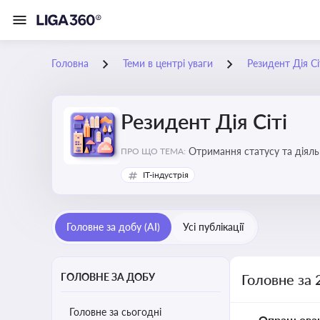
Головна
Теми в центрі уваги
Резидент Дія Сі
Резидент Дія Сіті
Отримання статусу та діяльн
ПРО ЩО ТЕМА:
IT-індустрія
Головне за добу (AI)
Усі публікації
ГОЛОВНЕ ЗА ДОБУ
Головне за 
Головне за сьогодні
Опрацьова