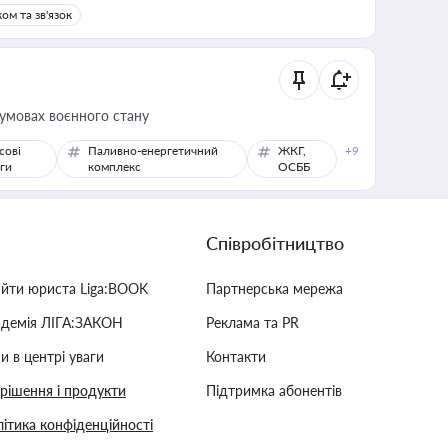
ом та зв'язок
 умовах воєнного стану
сові
Паливно-енергетичний
ЖКГ,
+9
ги
комплекс
ОСББ
Співробітництво
айти юриста Liga:BOOK
Партнерська мережа
адемія ЛІГА:ЗАКОН
Реклама та PR
и в центрі уваги
Контакти
 рішення і продукти
Підтримка абонентів
ітика конфіденційності