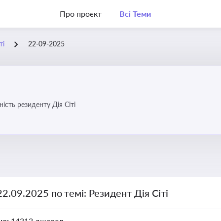
Про проєкт
Всі Теми
ті
22-09-2025
ість резиденту Дія Сіті
22.09.2025 по темі: Резидент Дія Сіті
но:
14313 джерел