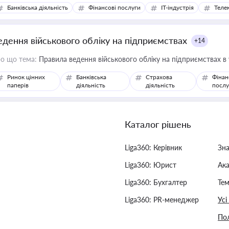
Банківська діяльність
Фінансові послуги
IT-індустрія
Телек
едення військового обліку на підприємствах
+14
о що тема:
Правила ведення військового обліку на підприємствах в
Ринок цінних
Банківська
Страхова
Фінан
паперів
діяльність
діяльність
послу
Каталог рішень
Liga360: Керівник
Зн
Liga360: Юрист
Ак
Liga360: Бухгалтер
Тем
Liga360: PR-менеджер
Усі
Пол