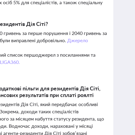
 осіб 5% для спеціалістів, а також спеціальну
езидентів Дія Сіті?
0 гривень за перше порушення і 2040 гривень за
 були виправлені добровільно.
Джерело
вний список першоджерел з посиланнями та
 LIGA360.
даткові пільги для резидентів Дія Сіті,
сових результатів при сплаті роялті
идентів Дія Сіті, який передбачає особливі
Зокрема, доходи таких спеціалістів
ого за місяцем набуття статусу резидента, що
ди. Водночас доходи, нараховані у місяці
 агенти-резиденти Дія Сіті зобов’язані