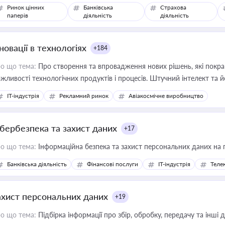
Ринок цінних
Банківська
Страхова
паперів
діяльність
діяльність
новації в технологіях
+184
о що тема:
Про створення та впровадження нових рішень, які покра
жливості технологічних продуктів і процесів. Штучний інтелект та 
IT-індустрія
Рекламний ринок
Авіакосмічне виробництво
ібербезпека та захист даних
+17
о що тема:
Інформаційна безпека та захист персональних даних на 
Банківська діяльність
Фінансові послуги
IT-індустрія
Телек
ахист персональних даних
+19
о що тема:
Підбірка інформації про збір, обробку, передачу та інші