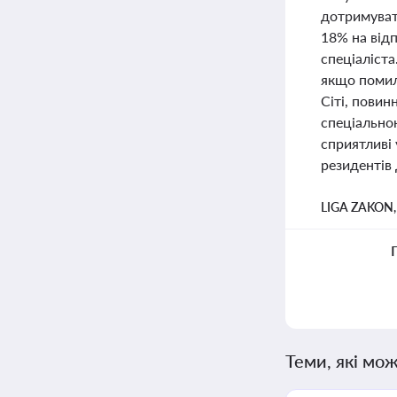
дотримуват
18% на від
спеціаліста
якщо помилк
Сіті, повин
спеціально
сприятливі 
резидентів 
LIGA ZAKON
Теми, які мож