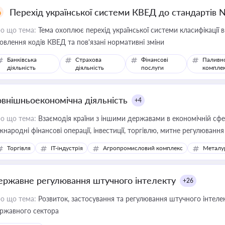
Перехід української системи КВЕД до стандартів 
о що тема:
Тема охоплює перехід української системи класифікації в
овлення кодів КВЕД та пов'язані нормативні зміни
Банківська
Страхова
Фінансові
Паливн
діяльність
діяльність
послуги
компле
овнішньоекономічна діяльність
+4
о що тема:
Взаємодія країни з іншими державами в економічній сфері
жнародні фінансові операції, інвестиції, торгівлю, митне регулювання
Торгівля
IT-індустрія
Агропромисловий комплекс
Металу
ержавне регулювання штучного інтелекту
+26
о що тема:
Розвиток, застосування та регулювання штучного інтелек
ржавного сектора