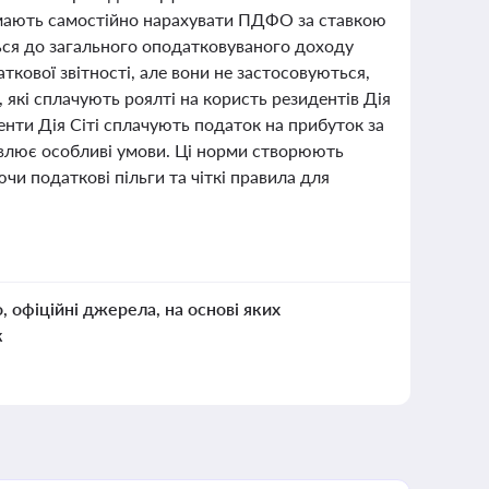
м мають самостійно нарахувати ПДФО за ставкою
ься до загального оподатковуваного доходу
ткової звітності, але вони не застосовуються,
 які сплачують роялті на користь резидентів Дія
енти Дія Сіті сплачують податок на прибуток за
новлює особливі умови. Ці норми створюють
чи податкові пільги та чіткі правила для
о, офіційні джерела, на основі яких
к