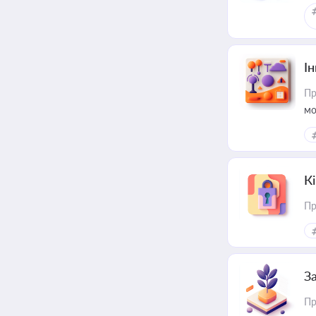
Ін
Пр
мо
К
Пр
З
Пр