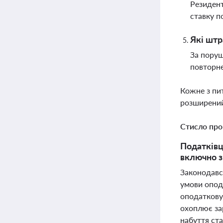
Резидент
ставку п
Які штр
За поруш
повторне
Кожне з пи
розширений
Стисло про
Податківц
включно з
Законодавс
умови опода
оподаткову
охоплює зар
набуття ста