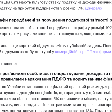
и Дія Сіті мають пільгову ставку податку на доходи фізичних
одатку на прибуток підприємств у розмірі 9%.
Джерело
афи передбачені за порушення податкової звітності р
ення податкової звітності передбачені штрафи у розмірі 102
 протягом року, але вони не застосовуються, якщо помилки
тань — це короткий підсумок змісту публікацій за день. По
 підсумок за добу доступні у
комерційній версії Платформи
 головне:
і роз’яснили особливості оподаткування доходів та по
 правилами нарахування ПДФО та коригуванням фінан
тво України встановлює спеціальний правовий режим для рез
ткування доходів спеціалістів, що працюють у цій системі. 
ються за пільговою ставкою 5% починаючи з місяця, наступн
плату, винагороди за гіг-контрактами та авторські винагоро
тусу, оподатковуються за загальною ставкою 18%. Податкові