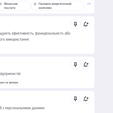
Фінансові
Паливно-енергетичний
+9
послуги
комплекс
щують ефективність, функціональність або
його використання
підприємстві
ом та зв'язок
 дії з персональними даними