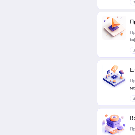
П
Пр
ін
Е
Пр
мо
В
Пр