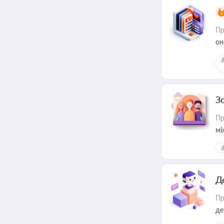
Пр
он
З
Пр
мі
Д
Пр
де