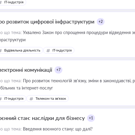
IT-індустрія
ро розвиток цифрової інфраструктури
+2
о що тема:
Ухвалено Закон про спрощення процедури відведення зе
фраструктури
Будівельна діяльність
IT-індустрія
лектронні комунікації
+7
о що тема:
Про розвиток технологій зв'язку, зміни в законодавстві, 
більних та інтернет-послуг
IT-індустрія
Телеком та зв'язок
оєнний стан: наслідки для бізнесу
+1
о що тема:
Введення воєнного стану: що далі?