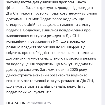
законодавства для уникнення проблем. Також
фізичні особи, які отримують доходи від резидентів
Дія Сіті, мають право на податкову знижку за умови
дотримання вимог Податкового кодексу, що
стимулює офіційне працевлаштування та сплату
податків. Водночас, з’явилися повідомлення про
зловживання статусом резидента Дія Сіті
компаніями, пов’язаними з РФ, що викликало
реакцію влади та звернення до Мінцифри. Це
свідчить про необхідність посилення контролю за
дотриманням умов спеціального правового режиму
та недопущення порушень, що можуть підривати
довіру до системи. Загалом, новини 2025 року
демонструють активний розвиток та водночас
виклики у застосуванні статусу резидента Дія Сіті,
що вимагає уваги від підприємців, юристів та
податкових консультантів.
LIGA ZAKON,
21 жовтня 2025