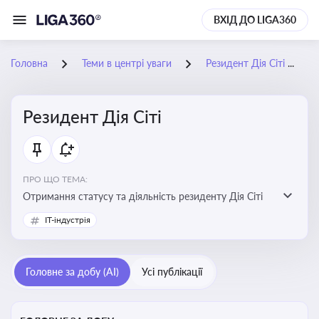
ВХІД ДО LIGA360
Головна
Теми в центрі уваги
Резидент Дія Сіті
Резидент Дія Сіті
ПРО ЩО ТЕМА:
Отримання статусу та діяльність резиденту Дія Сіті
IT-індустрія
Головне за добу (AI)
Усі публікації