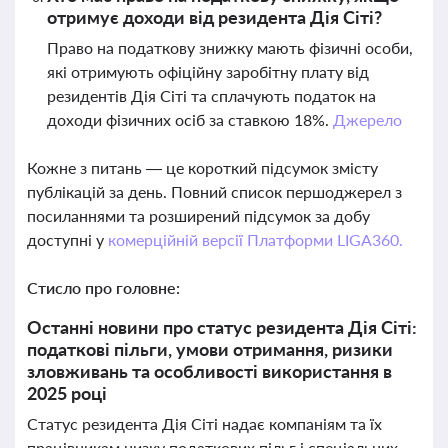
отримує доходи від резидента Дія Сіті?
Право на податкову знижку мають фізичні особи,
які отримують офіційну заробітну плату від
резидентів Дія Сіті та сплачують податок на
доходи фізичних осіб за ставкою 18%.
Джерело
Кожне з питань — це короткий підсумок змісту
публікацій за день. Повний список першоджерел з
посиланнями та розширений підсумок за добу
доступні у
комерційній версії Платформи LIGA360.
Стисло про головне:
Останні новини про статус резидента Дія Сіті:
податкові пільги, умови отримання, ризики
зловживань та особливості використання в
2025 році
Статус резидента Дія Сіті надає компаніям та їх
працівникам низку податкових пільг і спеціальних