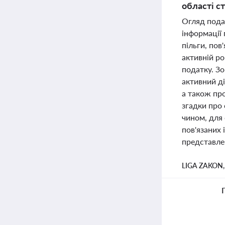
області с
Огляд пода
інформації 
пільги, пов
активній р
податку. Зо
активний д
а також про
згадки про 
чином, для 
пов'язаних 
представле
LIGA ZAKON