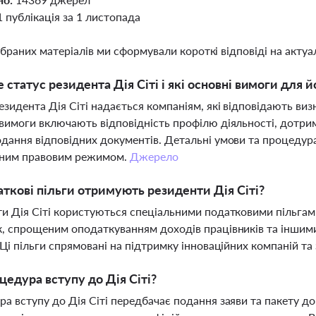
1 публікація за 1 листопада
ібраних матеріалів ми сформували короткі відповіді на актуал
 статус резидента Дія Сіті і які основні вимоги для 
езидента Дія Сіті надається компаніям, які відповідають визн
вимоги включають відповідність профілю діяльності, дотри
дання відповідних документів. Детальні умови та процедур
ьним правовим режимом.
Джерело
аткові пільги отримують резиденти Дія Сіті?
и Дія Сіті користуються спеціальними податковими пільгам
, спрощеним оподаткуванням доходів працівників та іншим
 Ці пільги спрямовані на підтримку інноваційних компаній та
цедура вступу до Дія Сіті?
а вступу до Дія Сіті передбачає подання заяви та пакету д