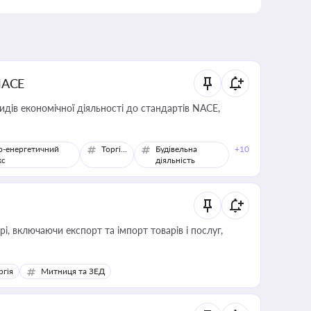
NACE
идів економічної діяльності до стандартів NACE,
о-енергетичний
Торгівля
Будівельна
+10
кс
діяльність
, включаючи експорт та імпорт товарів і послуг,
ргія
Митниця та ЗЕД