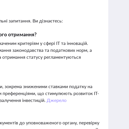
ьні запитання. Ви дізнаєтесь:
його отримання?
аченим критеріям у сфері IT та інновацій.
мання законодавства та податкових норм, а
а отримання статусу регламентуються
и, зокрема зниженими ставками податку на
и преференціями, що стимулюють розвиток IT-
 залучення інвестицій.
Джерело
окументів до уповноваженого органу, перевірку