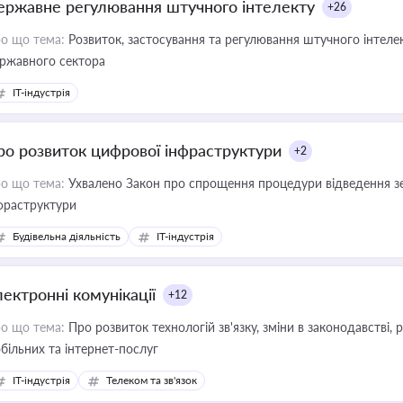
ержавне регулювання штучного інтелекту
+26
о що тема:
Розвиток, застосування та регулювання штучного інтелек
ржавного сектора
IT-індустрія
ро розвиток цифрової інфраструктури
+2
о що тема:
Ухвалено Закон про спрощення процедури відведення зе
фраструктури
Будівельна діяльність
IT-індустрія
лектронні комунікації
+12
о що тема:
Про розвиток технологій зв'язку, зміни в законодавстві, 
більних та інтернет-послуг
IT-індустрія
Телеком та зв'язок