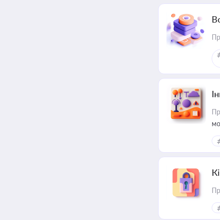
В
Пр
Ін
Пр
мо
К
Пр