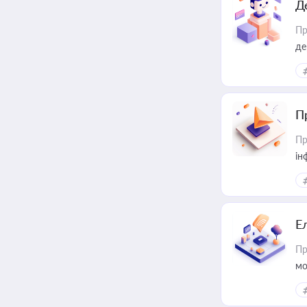
Д
Пр
де
П
Пр
ін
Е
Пр
мо