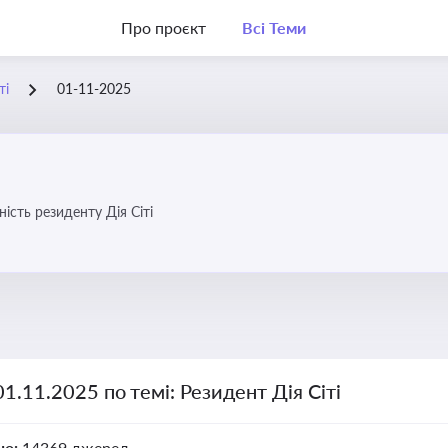
Про проєкт
Всі Теми
ті
01-11-2025
ість резиденту Дія Сіті
01.11.2025 по темі: Резидент Дія Сіті
но:
14369 джерел