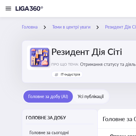
Головна
Теми в центрі уваги
Резидент Дія Сі
Резидент Дія Сіті
Отримання статусу та діяльн
ПРО ЩО ТЕМА:
IT-індустрія
Головне за добу (AI)
Усі публікації
ГОЛОВНЕ ЗА ДОБУ
Головне за 
Головне за сьогодні
Опрацьова