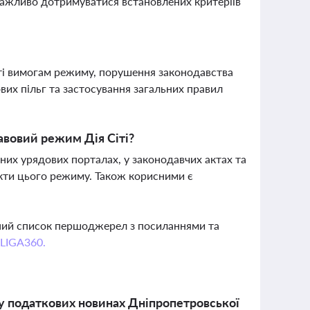
Важливо дотримуватися встановлених критеріїв
ості вимогам режиму, порушення законодавства
вих пільг та застосування загальних правил
авовий режим Дія Сіті?
них урядових порталах, у законодавчих актах та
екти цього режиму. Також корисними є
вний список першоджерел з посиланнями та
 LIGA360.
 у податкових новинах Дніпропетровської