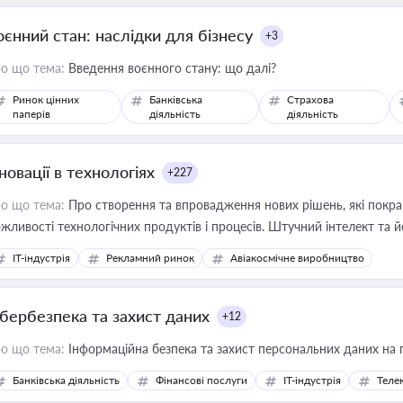
оєнний стан: наслідки для бізнесу
+3
о що тема:
Введення воєнного стану: що далі?
Ринок цінних
Банківська
Страхова
паперів
діяльність
діяльність
новації в технологіях
+227
о що тема:
Про створення та впровадження нових рішень, які покра
жливості технологічних продуктів і процесів. Штучний інтелект та 
IT-індустрія
Рекламний ринок
Авіакосмічне виробництво
ібербезпека та захист даних
+12
о що тема:
Інформаційна безпека та захист персональних даних на 
Банківська діяльність
Фінансові послуги
IT-індустрія
Телек