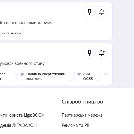
 дії з персональними даними
ом та зв'язок
 умовах воєнного стану
сові
Паливно-енергетичний
ЖКГ,
+9
ги
комплекс
ОСББ
Співробітництво
айти юриста Liga:BOOK
Партнерська мережа
адемія ЛІГА:ЗАКОН
Реклама та PR