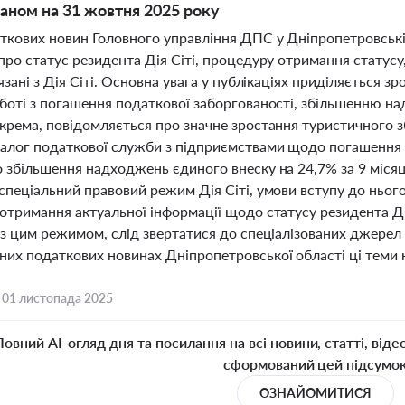
таном на 31 жовтня 2025 року
ткових новин Головного управління ДПС у Дніпропетровській
про статус резидента Дія Сіті, процедуру отримання статусу
'язані з Дія Сіті. Основна увага у публікаціях приділяється
оботі з погашення податкової заборгованості, збільшенню н
крема, повідомляється про значне зростання туристичного з
іалог податкової служби з підприємствами щодо погашення бо
 збільшення надходжень єдиного внеску на 24,7% за 9 місяці
спеціальний правовий режим Дія Сіті, умови вступу до ньог
отримання актуальної інформації щодо статусу резидента Дія
із цим режимом, слід звертатися до спеціалізованих джерел 
них податкових новинах Дніпропетровської області ці теми 
,
01 листопада 2025
Повний AI-огляд дня та посилання на всі новини, статті, віде
сформований цей підсумо
ОЗНАЙОМИТИСЯ