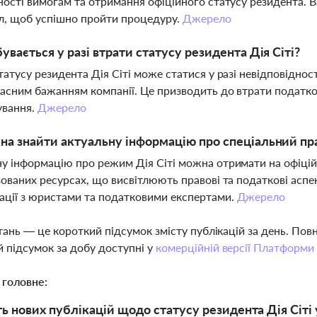
ності вимогам та отримання офіційного статусу резидента. 
л, щоб успішно пройти процедуру.
Джерело
увається у разі втрати статусу резидента Дія Сіті?
татусу резидента Дія Сіті може статися у разі невідповідн
ласним бажанням компанії. Це призводить до втрати податко
ування.
Джерело
а знайти актуальну інформацію про спеціальний пр
у інформацію про режим Дія Сіті можна отримати на офіцій
зованих ресурсах, що висвітлюють правові та податкові асп
ації з юристами та податковими експертами.
Джерело
тань — це короткий підсумок змісту публікацій за день. По
 підсумок за добу доступні у
комерційній версії Платформи
 головне:
ть нових публікацій щодо статусу резидента Дія Сіті