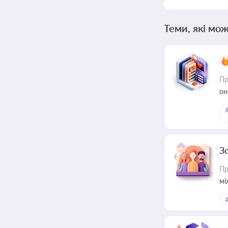
Теми, які мож
Пр
он
З
Пр
мі