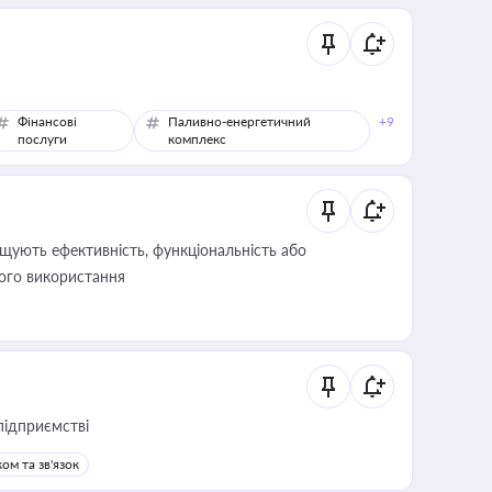
Фінансові
Паливно-енергетичний
+9
послуги
комплекс
щують ефективність, функціональність або
його використання
підприємстві
ом та зв'язок