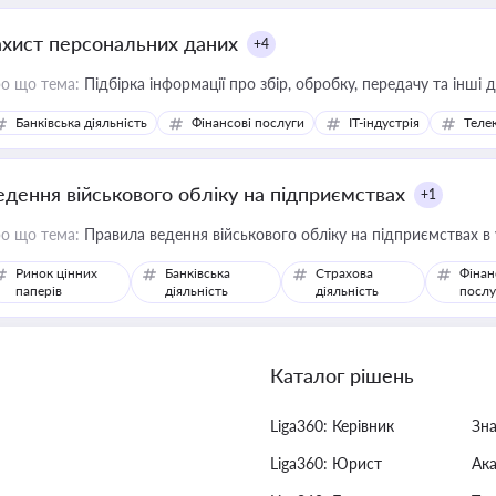
ахист персональних даних
+4
о що тема:
Підбірка інформації про збір, обробку, передачу та інші
Банківська діяльність
Фінансові послуги
IT-індустрія
Телек
едення військового обліку на підприємствах
+1
о що тема:
Правила ведення військового обліку на підприємствах в
Ринок цінних
Банківська
Страхова
Фінан
паперів
діяльність
діяльність
послу
Каталог рішень
Liga360: Керівник
Зн
Liga360: Юрист
Ак