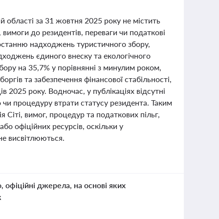
 області за 31 жовтня 2025 року не містить
, вимоги до резидентів, переваги чи податкові
 зростанню надходжень туристичного збору,
адходжень єдиного внеску та екологічного
бору на 35,7% у порівнянні з минулим роком,
ргів та забезпечення фінансової стабільності,
в 2025 року. Водночас, у публікаціях відсутні
о чи процедуру втрати статусу резидента. Таким
 Сіті, вимог, процедур та податкових пільг,
або офіційних ресурсів, оскільки у
не висвітлюються.
о, офіційні джерела, на основі яких
к