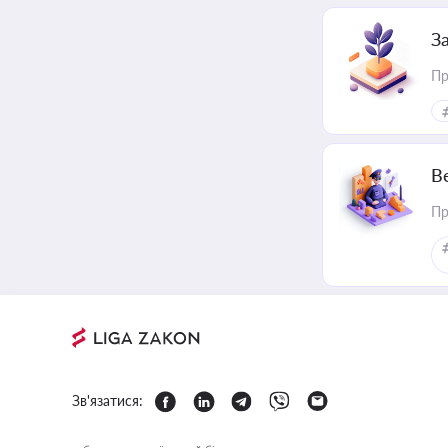
З
Пр
В
Пр
Зв'язатися: