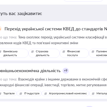
уть вас зацікавити:
Перехід української системи КВЕД до стандартів 
о що тема:
Тема охоплює перехід української системи класифікації в
овлення кодів КВЕД та пов'язані нормативні зміни
Банківська
Страхова
Фінансові
Паливн
діяльність
діяльність
послуги
компле
овнішньоекономічна діяльність
+9
о що тема:
Взаємодія країни з іншими державами в економічній сфері
жнародні фінансові операції, інвестиції, торгівлю, митне регулювання
Торгівля
IT-індустрія
Агропромисловий комплекс
Металу