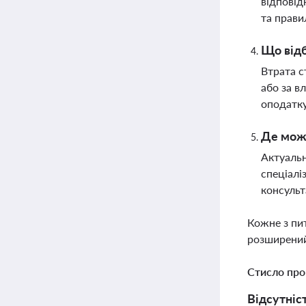
відповід
та прави
Що відб
Втрата с
або за в
оподатк
Де можн
Актуальн
спеціалі
консульт
Кожне з пи
розширений
Стисло про
Відсутніс