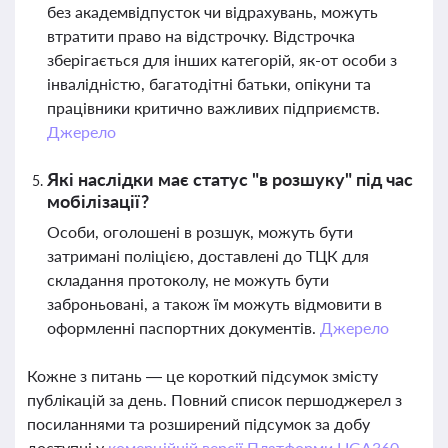
без академвідпусток чи відрахувань, можуть
втратити право на відстрочку. Відстрочка
зберігається для інших категорій, як-от особи з
інвалідністю, багатодітні батьки, опікуни та
працівники критично важливих підприємств.
Джерело
Які наслідки має статус "в розшуку" під час
мобілізації?
Особи, оголошені в розшук, можуть бути
затримані поліцією, доставлені до ТЦК для
складання протоколу, не можуть бути
заброньовані, а також їм можуть відмовити в
оформленні паспортних документів.
Джерело
Кожне з питань — це короткий підсумок змісту
публікацій за день. Повний список першоджерел з
посиланнями та розширений підсумок за добу
доступні у
комерційній версії Платформи LIGA360.