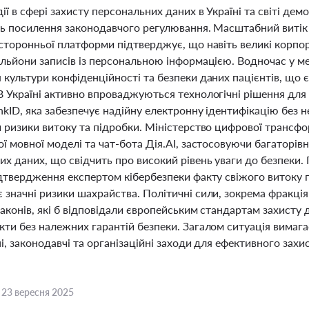
ії в сфері захисту персональних даних в Україні та світі де
ь посилення законодавчого регулювання. Масштабний витік да
сторонньої платформи підтверджує, що навіть великі корпорац
ільйони записів із персональною інформацією. Водночас у м
культури конфіденційності та безпеки даних пацієнтів, що 
В Україні активно впроваджуються технологічні рішення для
kID, яка забезпечує надійну електронну ідентифікацію без н
и ризики витоку та підробки. Міністерство цифрової трансф
ї мовної моделі та чат-бота Дія.AI, застосовуючи багаторі
их даних, що свідчить про високий рівень уваги до безпеки
ідтвердження експертом кібербезпеки факту свіжого витоку 
 значні ризики шахрайства. Політичні сили, зокрема фракція
аконів, які б відповідали європейським стандартам захисту
кти без належних гарантій безпеки. Загалом ситуація вимаг
і, законодавчі та організаційні заходи для ефективного зах
,
23 вересня 2025