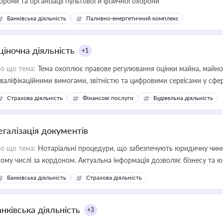
орони та організації пультової й фізичної охорони
Банківська діяльність
Паливно-енергетичний комплекс
ціночна діяльність
+1
о що тема:
Тема охоплює правове регулювання оцінки майна, майнови
кваліфікаційними вимогами, звітністю та цифровими сервісами у сфер
дійних змін у цій сфері корисне для власника бізнесу, керівника, юр
Страхова діяльність
Фінансові послуги
Будівельна діяльність
иватизації, оренди державного майна, корпоративних угод і перевірки
егалізація документів
о що тема:
Нотаріальні процедури, що забезпечують юридичну чинні
тому числі за кордоном. Актуальна інформація дозволяє бізнесу т
зиків недійсності та забезпечувати їх належне прийняття органами 
Банківська діяльність
Страхова діяльність
нківська діяльність
+3