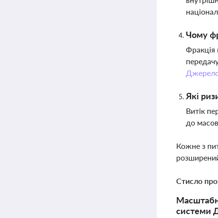
націонал
Чому фр
Фракція 
передачу
Джерел
Які риз
Витік пе
до масов
Кожне з пи
розширений
Стисло про
Масштабні
системи Д