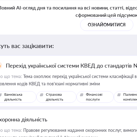
Повний AI-огляд дня та посилання на всі новини, статті, віде
сформований цей підсумо
ОЗНАЙОМИТИСЯ
уть вас зацікавити:
Перехід української системи КВЕД до стандартів 
о що тема:
Тема охоплює перехід української системи класифікації в
овлення кодів КВЕД та пов'язані нормативні зміни
Банківська
Страхова
Фінансові
Паливн
діяльність
діяльність
послуги
компле
хоронна діяльність
о що тема:
Правове регулювання надання охоронних послуг, вимоги д