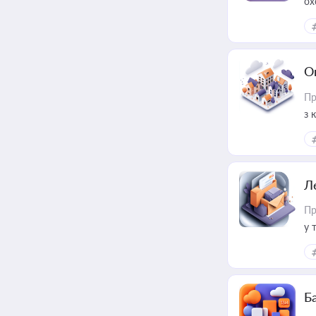
ох
О
Пр
з 
ме
пр
Л
Пр
у 
ри
Ба