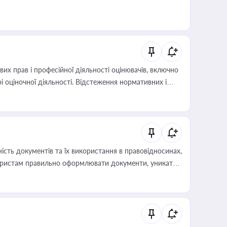
х прав і професійної діяльності оцінювачів, включно
і оціночної діяльності. Відстеження нормативних і
иста або бухгалтера під час оподаткування,
 статусу суб'єктів оціночної діяльності
сть документів та їх використання в правовідносинах,
а юристам правильно оформлювати документи, уникати
влади та контрагентами