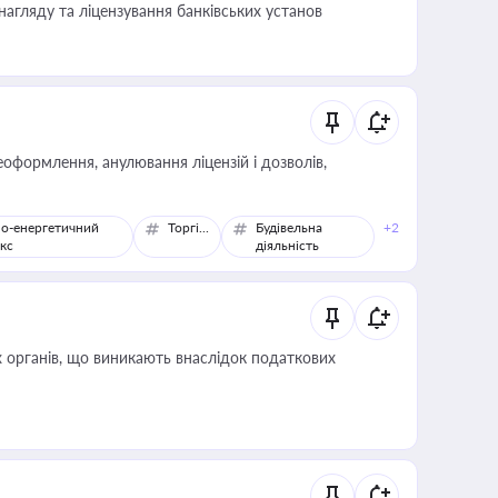
нагляду та ліцензування банківських установ
оформлення, анулювання ліцензій і дозволів,
о-енергетичний
Торгівля
Будівельна
+2
кс
діяльність
 органів, що виникають внаслідок податкових