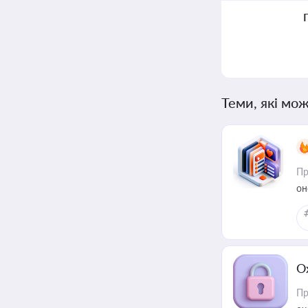
Теми, які мож
Пр
он
О
Пр