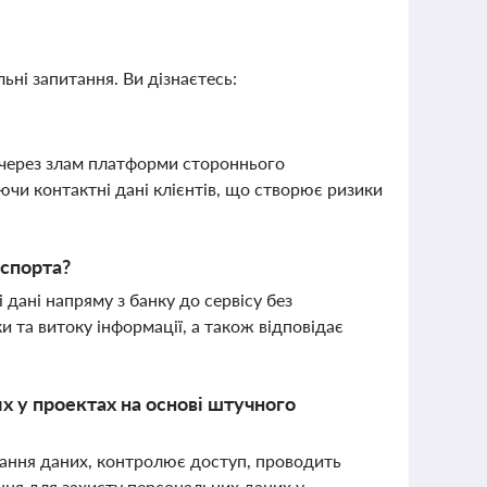
ьні запитання. Ви дізнаєтесь:
х через злам платформи стороннього
ючи контактні дані клієнтів, що створює ризики
аспорта?
дані напряму з банку до сервісу без
и та витоку інформації, а також відповідає
х у проектах на основі штучного
вання даних, контролює доступ, проводить
ення для захисту персональних даних у