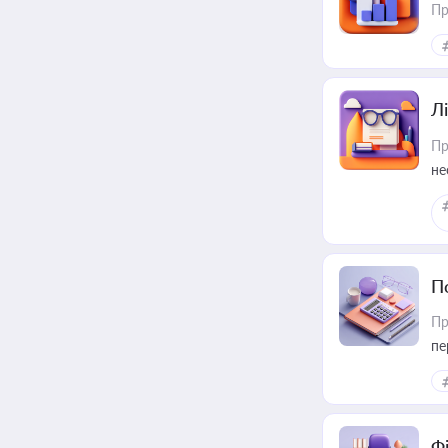
Пр
Лі
Пр
не
П
Пр
пе
Ф