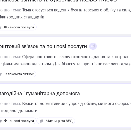
о що тема:
Тема стосується ведення бухгалтерського обліку та скла
міжнародних стандартів
Фінансові послуги
оштовий зв’язок та поштові послуги
+1
о що тема:
Сфера поштового зв’язку охоплює надання та контроль 
еціальним законодавством. Для бізнесу та юристів це важливо для д
єстрах і забезпечення прав споживачів.
Телеком та зв'язок
лагодійна і гуманітарна допомога
о що тема:
Кейси та нормативний супровід обліку, митного оформлен
агодійної допомоги
Фінансові послуги
Митниця та ЗЕД