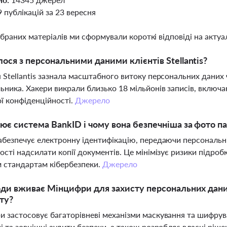
9 публікацій за 23 вересня
ібраних матеріалів ми сформували короткі відповіді на актуал
ося з персональними даними клієнтів Stellantis?
 Stellantis зазнала масштабного витоку персональних дани
ьника. Хакери викрали близько 18 мільйонів записів, включа
ої конфіденційності.
Джерело
ює система BankID і чому вона безпечніша за фото п
абезпечує електронну ідентифікацію, передаючи персональні 
ості надсилати копії документів. Це мінімізує ризики підробк
 стандартам кібербезпеки.
Джерело
оди вживає Мінцифри для захисту персональних дани
ту?
 застосовує багаторівневі механізми маскування та шифру
і та зовнішні аудити безпеки, а також розробляє власні ріш