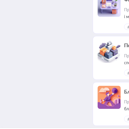
Пр
і 
П
Пр
сп
ре
Б
Пр
бл