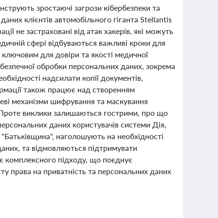
монструють зростаючі загрози кібербезпеки та
них клієнтів автомобільного гіганта Stellantis
ії не застраховані від атак хакерів, які можуть
едичній сфері відбуваються важливі кроки для
є ключовим для довіри та якості медичної
 безпечної обробки персональних даних, зокрема
еобхідності надсилати копії документів,
ормації також працює над створенням
вневі механізми шифрування та маскування
. Проте виклики залишаються гострими, про що
персональних даних користувачів системи Дія,
 "Батьківщина", наголошують на необхідності
 даних, та відмовляються підтримувати
ає комплексного підходу, що поєднує
исту права на приватність та персональних даних