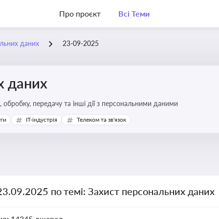
Про проєкт
Всі Теми
льних даних
23-09-2025
х даних
р, обробку, передачу та інші дії з персональними даними
уги
IT-індустрія
Телеком та зв'язок
23.09.2025 по темі: Захист персональних даних
но:
14345 джерел