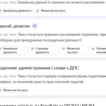
о що тема:
Банківська діяльність охоплює всі аспекти регулювання, 
Банківська діяльність
Фінансові послуги
цензії, дозволи
+1
о що тема:
Тема стосується правового регулювання отримання, пере
обхідних для провадження господарської діяльності
Банківська
Страхова
Фінансові
Паливн
діяльність
діяльність
послуги
компле
одаткове адміністрування і спори з ДПС
о що тема:
Тема стосується порядку оскарження рішень податкових
ревірок, та механізмів захисту прав платників податків
Фінансові послуги
інансова звітність та бухоблік за П(С)БО і МСФЗ