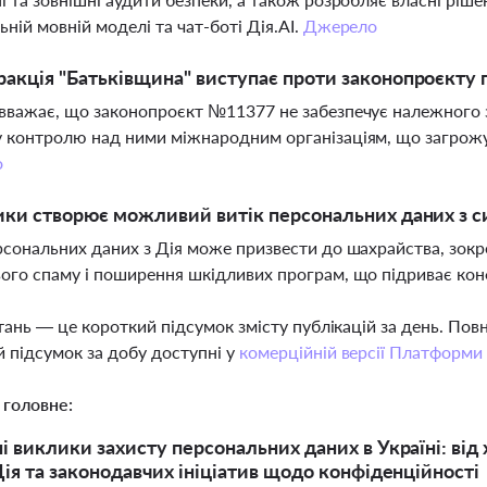
ьній мовній моделі та чат-боті Дія.AI.
Джерело
акція "Батьківщина" виступає проти законопроєкту 
вважає, що законопроєкт №11377 не забезпечує належного 
 контролю над ними міжнародним організаціям, що загрожує 
о
ики створює можливий витік персональних даних з с
рсональних даних з Дія може призвести до шахрайства, зокр
ого спаму і поширення шкідливих програм, що підриває конф
тань — це короткий підсумок змісту публікацій за день. По
 підсумок за добу доступні у
комерційній версії Платформи
 головне:
 виклики захисту персональних даних в Україні: від х
ія та законодавчих ініціатив щодо конфіденційності