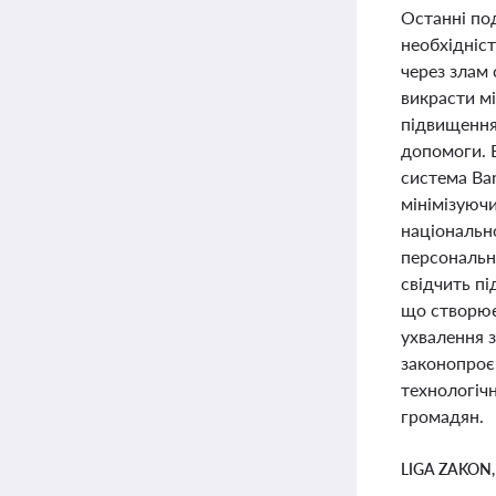
Останні под
необхідніст
через злам 
викрасти м
підвищення 
допомоги. 
система Ban
мінімізуюч
національно
персональн
свідчить п
що створює
ухвалення з
законопроє
технологічн
громадян.
LIGA ZAKON