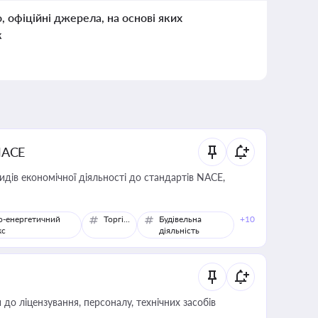
о, офіційні джерела, на основі яких
к
NACE
идів економічної діяльності до стандартів NACE,
о-енергетичний
Торгівля
Будівельна
+10
кс
діяльність
о ліцензування, персоналу, технічних засобів