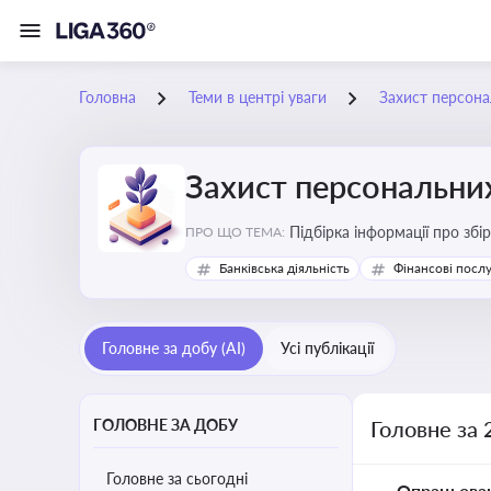
Головна
Теми в центрі уваги
Захист персона
Захист персональни
Підбірка інформації про збі
ПРО ЩО ТЕМА:
Банківська діяльність
Фінансові посл
Головне за добу (AI)
Усі публікації
ГОЛОВНЕ ЗА ДОБУ
Головне за 
Головне за сьогодні
Опрацьова