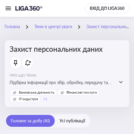
ВХІД ДО LIGA360
Головна
Теми в центрі уваги
Захист персональних даних
Захист персональних даних
ПРО ЩО ТЕМА:
Підбірка інформації про збір, обробку, передачу та
інші дії з персональними даними
Банківська діяльність
Фінансові послуги
IT-індустрія
+1
Головне за добу (AI)
Усі публікації