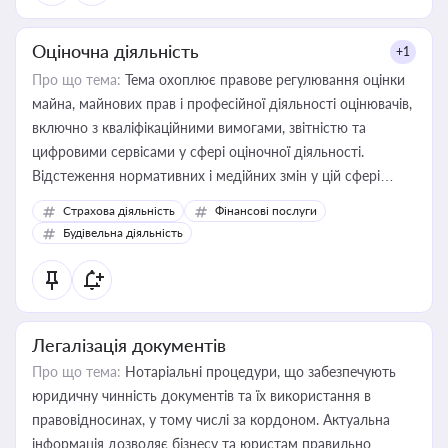
Оціночна діяльність
+1
Про що тема:
Тема охоплює правове регулювання оцінки
майна, майнових прав і професійної діяльності оцінювачів,
включно з кваліфікаційними вимогами, звітністю та
цифровими сервісами у сфері оціночної діяльності.
Відстеження нормативних і медійних змін у цій сфері
корисне для власника бізнесу, керівника, юриста або
Страхова діяльність
Фінансові послуги
бухгалтера під час оподаткування, приватизації, оренди
Будівельна діяльність
державного майна, корпоративних угод і перевірки
статусу суб'єктів оціночної діяльності
Легалізація документів
Про що тема:
Нотаріальні процедури, що забезпечують
юридичну чинність документів та їх використання в
правовідносинах, у тому числі за кордоном. Актуальна
інформація дозволяє бізнесу та юристам правильно