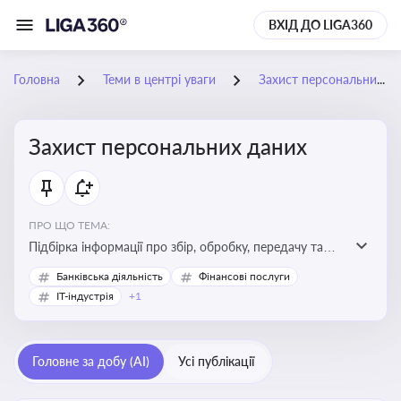
ВХІД ДО LIGA360
Головна
Теми в центрі уваги
Захист персональних даних
Захист персональних даних
ПРО ЩО ТЕМА:
Підбірка інформації про збір, обробку, передачу та
інші дії з персональними даними
Банківська діяльність
Фінансові послуги
IT-індустрія
+1
Головне за добу (AI)
Усі публікації