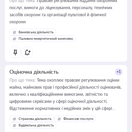
Про що тема:
Правове регулювання надання охоронних
послуг, вимоги до ліцензування, персоналу, технічних
засобів охорони та організації пультової й фізичної
охорони
Банківська діяльність
Паливно-енергетичний комплекс
Оціночна діяльність
+1
Про що тема:
Тема охоплює правове регулювання оцінки
майна, майнових прав і професійної діяльності оцінювачів,
включно з кваліфікаційними вимогами, звітністю та
цифровими сервісами у сфері оціночної діяльності.
Відстеження нормативних і медійних змін у цій сфері
корисне для власника бізнесу, керівника, юриста або
Страхова діяльність
Фінансові послуги
бухгалтера під час оподаткування, приватизації, оренди
Будівельна діяльність
державного майна, корпоративних угод і перевірки