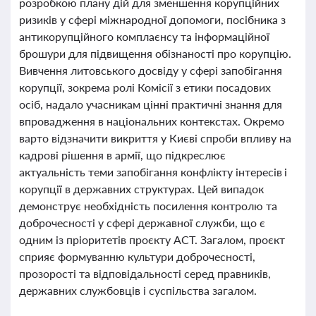
розробкою плану дій для зменшення корупційних
ризиків у сфері міжнародної допомоги, посібника з
антикорупційного комплаєнсу та інформаційної
брошури для підвищення обізнаності про корупцію.
Вивчення литовського досвіду у сфері запобігання
корупції, зокрема ролі Комісії з етики посадових
осіб, надало учасникам цінні практичні знання для
впровадження в національних контекстах. Окремо
варто відзначити викриття у Києві спроби впливу на
кадрові рішення в армії, що підкреслює
актуальність теми запобігання конфлікту інтересів і
корупції в державних структурах. Цей випадок
демонструє необхідність посилення контролю та
доброчесності у сфері державної служби, що є
одним із пріоритетів проєкту ACT. Загалом, проєкт
сприяє формуванню культури доброчесності,
прозорості та відповідальності серед правників,
державних службовців і суспільства загалом.