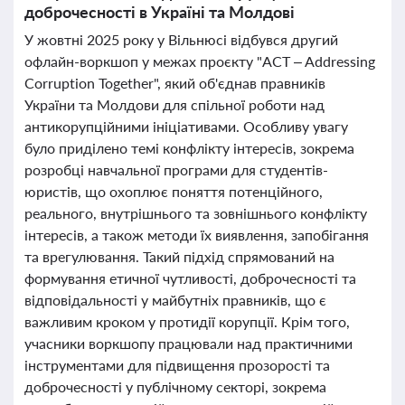
доброчесності в Україні та Молдові
У жовтні 2025 року у Вільнюсі відбувся другий
офлайн-воркшоп у межах проєкту "ACT – Addressing
Corruption Together", який об'єднав правників
України та Молдови для спільної роботи над
антикорупційними ініціативами. Особливу увагу
було приділено темі конфлікту інтересів, зокрема
розробці навчальної програми для студентів-
юристів, що охоплює поняття потенційного,
реального, внутрішнього та зовнішнього конфлікту
інтересів, а також методи їх виявлення, запобігання
та врегулювання. Такий підхід спрямований на
формування етичної чутливості, доброчесності та
відповідальності у майбутніх правників, що є
важливим кроком у протидії корупції. Крім того,
учасники воркшопу працювали над практичними
інструментами для підвищення прозорості та
доброчесності у публічному секторі, зокрема