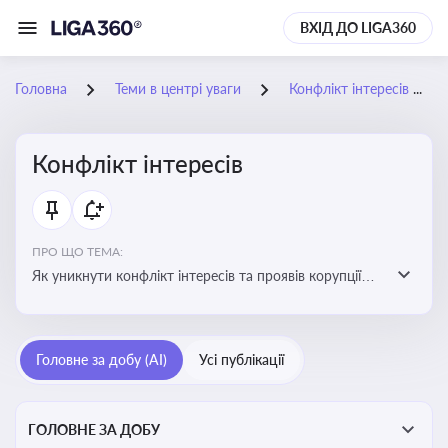
ВХІД ДО LIGA360
Головна
Теми в центрі уваги
Конфлікт інтересів
Конфлікт інтересів
ПРО ЩО ТЕМА:
Як уникнути конфлікт інтересів та проявів корупції
при здійсненні господарської діяльності
Головне за добу (AI)
Усі публікації
ГОЛОВНЕ ЗА ДОБУ