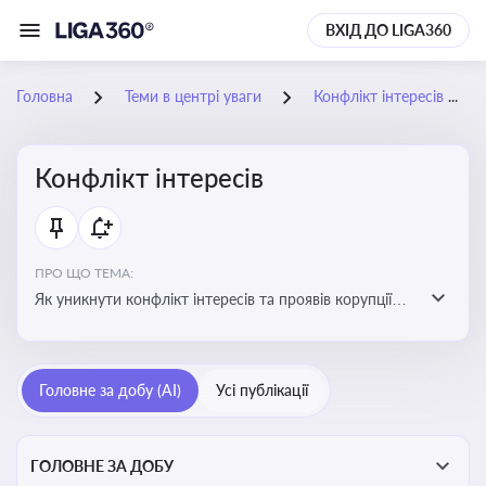
ВХІД ДО LIGA360
Головна
Теми в центрі уваги
Конфлікт інтересів
Конфлікт інтересів
ПРО ЩО ТЕМА:
Як уникнути конфлікт інтересів та проявів корупції
при здійсненні господарської діяльності
Головне за добу (AI)
Усі публікації
ГОЛОВНЕ ЗА ДОБУ