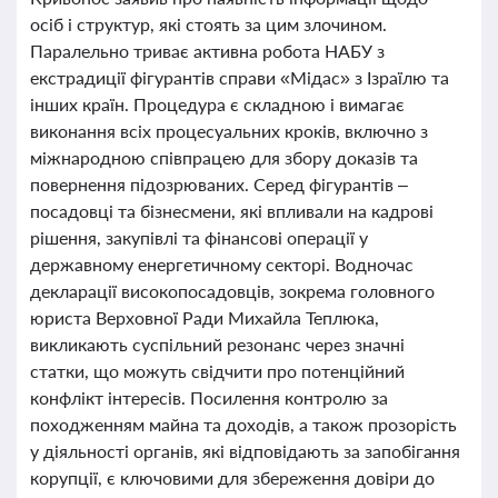
осіб і структур, які стоять за цим злочином.
Паралельно триває активна робота НАБУ з
екстрадиції фігурантів справи «Мідас» з Ізраїлю та
інших країн. Процедура є складною і вимагає
виконання всіх процесуальних кроків, включно з
міжнародною співпрацею для збору доказів та
повернення підозрюваних. Серед фігурантів –
посадовці та бізнесмени, які впливали на кадрові
рішення, закупівлі та фінансові операції у
державному енергетичному секторі. Водночас
декларації високопосадовців, зокрема головного
юриста Верховної Ради Михайла Теплюка,
викликають суспільний резонанс через значні
статки, що можуть свідчити про потенційний
конфлікт інтересів. Посилення контролю за
походженням майна та доходів, а також прозорість
у діяльності органів, які відповідають за запобігання
корупції, є ключовими для збереження довіри до