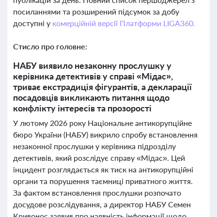
посиланнями та розширений підсумок за добу
доступні у
комерційній версії Платформи LIGA360.
Стисло про головне:
НАБУ виявило незаконну прослушку у
керівника детективів у справі «Мідас»,
триває екстрадиція фігурантів, а декларації
посадовців викликають питання щодо
конфлікту інтересів та прозорості
У лютому 2026 року Національне антикорупційне
бюро України (НАБУ) викрило спробу встановлення
незаконної прослушки у керівника підрозділу
детективів, який розслідує справу «Мідас». Цей
інцидент розглядається як тиск на антикорупційні
органи та порушення таємниці приватного життя.
За фактом встановлення прослушки розпочато
досудове розслідування, а директор НАБУ Семен
Кривонос заявив про наявність інформації щодо