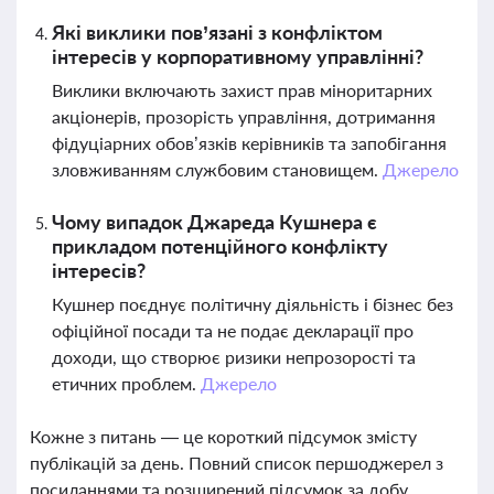
Які виклики пов’язані з конфліктом
інтересів у корпоративному управлінні?
Виклики включають захист прав міноритарних
акціонерів, прозорість управління, дотримання
фідуціарних обов’язків керівників та запобігання
зловживанням службовим становищем.
Джерело
Чому випадок Джареда Кушнера є
прикладом потенційного конфлікту
інтересів?
Кушнер поєднує політичну діяльність і бізнес без
офіційної посади та не подає декларації про
доходи, що створює ризики непрозорості та
етичних проблем.
Джерело
Кожне з питань — це короткий підсумок змісту
публікацій за день. Повний список першоджерел з
посиланнями та розширений підсумок за добу