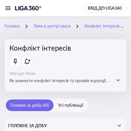
ВХІД ДО LIGA360
Головна
Теми в центрі уваги
Конфлікт інтересів
Конфлікт інтересів
ПРО ЩО ТЕМА:
Як уникнути конфлікт інтересів та проявів корупції
при здійсненні господарської діяльності
Головне за добу (AI)
Усі публікації
ГОЛОВНЕ ЗА ДОБУ