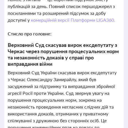
публікацій за день. Повний список першоджерел з
посиланнями та розширений підсумок за добу
доступні у
комерційній версії Платформи LIGA360.
Стисло про головне:
Верховний Суд скасував вирок ексдепутату з
Черкас через порушення процесуальних норм
та незаконність доказів у справі про
виправдання війни
Верховний Суд України скасував вирок ексдепутату
з Черкас Олександру Замирайлу, який був
засуджений за підтримку та виправдання збройної
агресії Росії проти України. Суд звернув увагу на
порушення процесуальних норм, зокрема на
незаконність проведення негласних слідчих дій та
використання доказів, отриманих у приватному
спілкуванні з дружиною без сторонніх осіб. Це
порушення конвенційних прав на повагу до