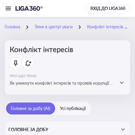
ВХІД ДО LIGA360
Головна
Теми в центрі уваги
Конфлікт інтересів
Конфлікт інтересів
ПРО ЩО ТЕМА:
Як уникнути конфлікт інтересів та проявів корупції
при здійсненні господарської діяльності
Головне за добу (AI)
Усі публікації
ГОЛОВНЕ ЗА ДОБУ