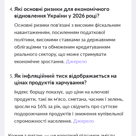
Які основні ризики для економічного
відновлення України у 2026 році?
Основні ризики пов'язані з високим фіскальним
навантаженням, посиленням податкової
політики, високими ставками за державними
облігаціями та обмеженим кредитуванням
реального сектору, що може стримувати
економічне зростання.
Джерело
Як інфляційний тиск відображається на
цінах продуктів харчування?
Індекс борщу показує, що ціни на ключові
продукти, такі як м'ясо, сметана, часник і зелень,
зросли на 16% за рік, що свідчить про суттєве
подорожчання продуктів і зниження купівельної
спроможності населення.
Джерело
Кожне з питань — це короткий підсумок змісту