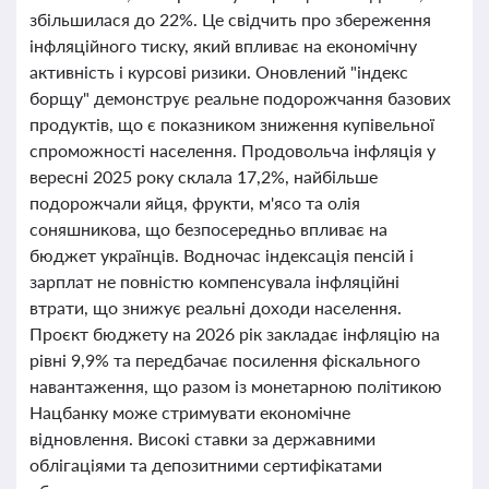
збільшилася до 22%. Це свідчить про збереження
інфляційного тиску, який впливає на економічну
активність і курсові ризики. Оновлений "індекс
борщу" демонструє реальне подорожчання базових
продуктів, що є показником зниження купівельної
спроможності населення. Продовольча інфляція у
вересні 2025 року склала 17,2%, найбільше
подорожчали яйця, фрукти, м'ясо та олія
соняшникова, що безпосередньо впливає на
бюджет українців. Водночас індексація пенсій і
зарплат не повністю компенсувала інфляційні
втрати, що знижує реальні доходи населення.
Проєкт бюджету на 2026 рік закладає інфляцію на
рівні 9,9% та передбачає посилення фіскального
навантаження, що разом із монетарною політикою
Нацбанку може стримувати економічне
відновлення. Високі ставки за державними
облігаціями та депозитними сертифікатами