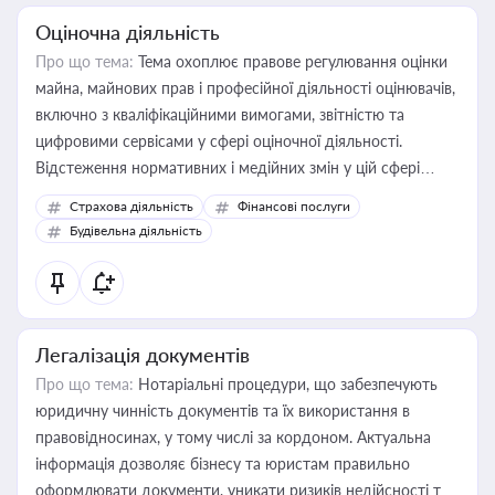
Оціночна діяльність
Про що тема:
Тема охоплює правове регулювання оцінки
майна, майнових прав і професійної діяльності оцінювачів,
включно з кваліфікаційними вимогами, звітністю та
цифровими сервісами у сфері оціночної діяльності.
Відстеження нормативних і медійних змін у цій сфері
корисне для власника бізнесу, керівника, юриста або
Страхова діяльність
Фінансові послуги
бухгалтера під час оподаткування, приватизації, оренди
Будівельна діяльність
державного майна, корпоративних угод і перевірки
статусу суб'єктів оціночної діяльності
Легалізація документів
Про що тема:
Нотаріальні процедури, що забезпечують
юридичну чинність документів та їх використання в
правовідносинах, у тому числі за кордоном. Актуальна
інформація дозволяє бізнесу та юристам правильно
оформлювати документи, уникати ризиків недійсності та