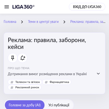
ВХІД ДО LIGA360
Головна
Теми в центрі уваги
Реклама: правила, заборони, кейси
Реклама: правила, заборони,
кейси
ПРО ЩО ТЕМА:
Дотримання вимог розміщення реклами в Україні
Телеком та зв'язок
Фармацевтика
Рекламний ринок
Головне за добу (AI)
Усі публікації