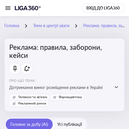
ВХІД ДО LIGA360
Головна
Теми в центрі уваги
Реклама: правила, заборони, кейси
Реклама: правила, заборони,
кейси
ПРО ЩО ТЕМА:
Дотримання вимог розміщення реклами в Україні
Телеком та зв'язок
Фармацевтика
Рекламний ринок
Головне за добу (AI)
Усі публікації