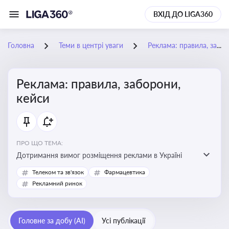
ВХІД ДО LIGA360
Головна
Теми в центрі уваги
Реклама: правила, заборони, кейси
Реклама: правила, заборони,
кейси
ПРО ЩО ТЕМА:
Дотримання вимог розміщення реклами в Україні
Телеком та зв'язок
Фармацевтика
Рекламний ринок
Головне за добу (AI)
Усі публікації