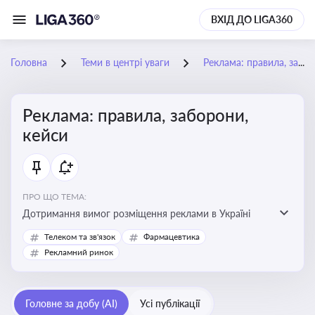
ВХІД ДО LIGA360
Головна
Теми в центрі уваги
Реклама: правила, заборони, кейси
Реклама: правила, заборони,
кейси
ПРО ЩО ТЕМА:
Дотримання вимог розміщення реклами в Україні
Телеком та зв'язок
Фармацевтика
Рекламний ринок
Головне за добу (AI)
Усі публікації