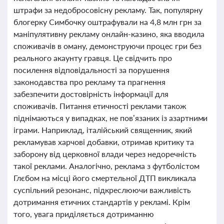
штрафи за недобросовісну рекламу. Так, популярну
блогерку Симбочку оштрафували на 4,8 млн грн за
маніпулятивну рекламу онлайн-казино, яка вводила
споживачів в оману, демонструючи процес гри без
реального акаунту гравця. Це свідчить про
посилення відповідальності за порушення
законодавства про рекламу та прагнення
забезпечити достовірність інформації для
споживачів. Питання етичності реклами також
піднімаються у випадках, не пов’язаних із азартними
іграми. Наприклад, італійський священник, який
рекламував харчові добавки, отримав критику та
заборону від церковної влади через недоречність
такої реклами. Аналогічно, реклама з футболістом
Глєбом на місці його смертельної ДТП викликала
суспільний резонанс, підкреслюючи важливість
дотримання етичних стандартів у рекламі. Крім
того, увага приділяється дотриманню