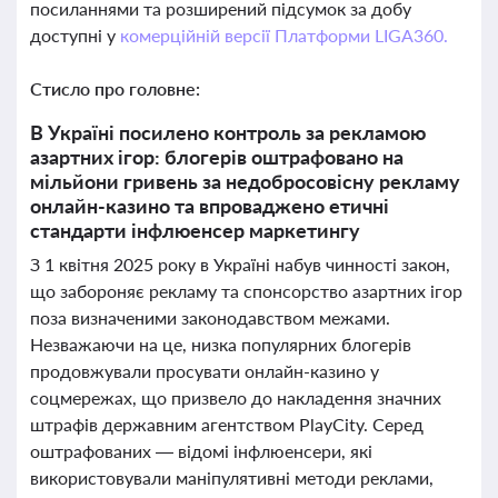
посиланнями та розширений підсумок за добу
доступні у
комерційній версії Платформи LIGA360.
Стисло про головне:
В Україні посилено контроль за рекламою
азартних ігор: блогерів оштрафовано на
мільйони гривень за недобросовісну рекламу
онлайн-казино та впроваджено етичні
стандарти інфлюенсер маркетингу
З 1 квітня 2025 року в Україні набув чинності закон,
що забороняє рекламу та спонсорство азартних ігор
поза визначеними законодавством межами.
Незважаючи на це, низка популярних блогерів
продовжували просувати онлайн-казино у
соцмережах, що призвело до накладення значних
штрафів державним агентством PlayCity. Серед
оштрафованих — відомі інфлюенсери, які
використовували маніпулятивні методи реклами,