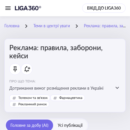
ВХІД ДО LIGA360
Головна
Теми в центрі уваги
Реклама: правила, заборони, кейси
Реклама: правила, заборони,
кейси
ПРО ЩО ТЕМА:
Дотримання вимог розміщення реклами в Україні
Телеком та зв'язок
Фармацевтика
Рекламний ринок
Головне за добу (AI)
Усі публікації