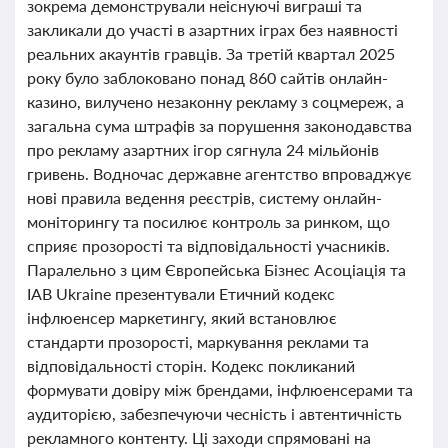
зокрема демонстрували неіснуючі виграші та
закликали до участі в азартних іграх без наявності
реальних акаунтів гравців. За третій квартал 2025
року було заблоковано понад 860 сайтів онлайн-
казино, вилучено незаконну рекламу з соцмереж, а
загальна сума штрафів за порушення законодавства
про рекламу азартних ігор сягнула 24 мільйонів
гривень. Водночас державне агентство впроваджує
нові правила ведення реєстрів, систему онлайн-
моніторингу та посилює контроль за ринком, що
сприяє прозорості та відповідальності учасників.
Паралельно з цим Європейська Бізнес Асоціація та
IAB Ukraine презентували Етичний кодекс
інфлюенсер маркетингу, який встановлює
стандарти прозорості, маркування реклами та
відповідальності сторін. Кодекс покликаний
формувати довіру між брендами, інфлюенсерами та
аудиторією, забезпечуючи чесність і автентичність
рекламного контенту. Ці заходи спрямовані на