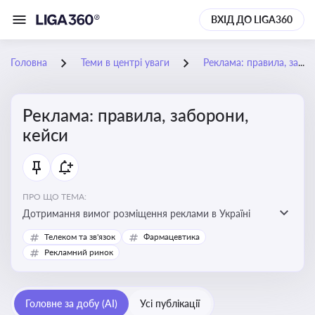
ВХІД ДО LIGA360
Головна
Теми в центрі уваги
Реклама: правила, заборони, кейси
Реклама: правила, заборони,
кейси
ПРО ЩО ТЕМА:
Дотримання вимог розміщення реклами в Україні
Телеком та зв'язок
Фармацевтика
Рекламний ринок
Головне за добу (AI)
Усі публікації