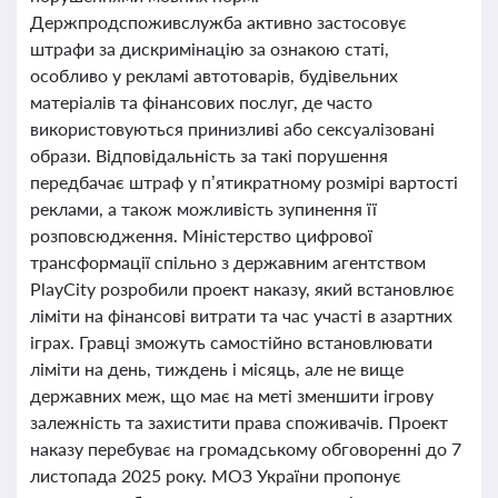
Держпродспоживслужба активно застосовує
штрафи за дискримінацію за ознакою статі,
особливо у рекламі автотоварів, будівельних
матеріалів та фінансових послуг, де часто
використовуються принизливі або сексуалізовані
образи. Відповідальність за такі порушення
передбачає штраф у п’ятикратному розмірі вартості
реклами, а також можливість зупинення її
розповсюдження. Міністерство цифрової
трансформації спільно з державним агентством
PlayCity розробили проект наказу, який встановлює
ліміти на фінансові витрати та час участі в азартних
іграх. Гравці зможуть самостійно встановлювати
ліміти на день, тиждень і місяць, але не вище
державних меж, що має на меті зменшити ігрову
залежність та захистити права споживачів. Проект
наказу перебуває на громадському обговоренні до 7
листопада 2025 року. МОЗ України пропонує