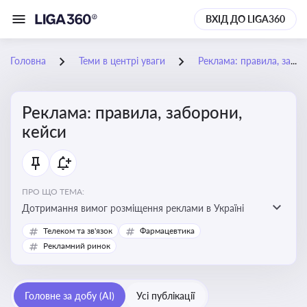
ВХІД ДО LIGA360
Головна
Теми в центрі уваги
Реклама: правила, заборони, кейси
Реклама: правила, заборони,
кейси
ПРО ЩО ТЕМА:
Дотримання вимог розміщення реклами в Україні
Телеком та зв'язок
Фармацевтика
Рекламний ринок
Головне за добу (AI)
Усі публікації