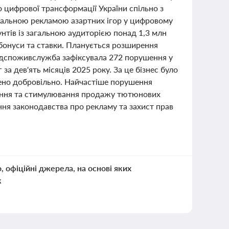
 цифрової трансформації України спільно з
гальною рекламою азартних ігор у цифровому
унтів із загальною аудиторією понад 1,3 млн
 бонуси та ставки. Планується розширення
одспоживслужба зафіксувала 272 порушення у
 дев'ять місяців 2025 року. За це бізнес було
чено добровільно. Найчастіше порушення
уріння та стимулювання продажу тютюнових
ння законодавства про рекламу та захист прав
о, офіційні джерела, на основі яких
к