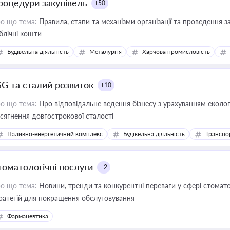
роцедури закупівель
+50
о що тема:
Правила, етапи та механізми організації та проведення за
блічні кошти
Будівельна діяльність
Металургія
Харчова промисловість
SG та сталий розвиток
+10
о що тема:
Про відповідальне ведення бізнесу з урахуванням еколог
сягнення довгострокової сталості
Паливно-енергетичний комплекс
Будівельна діяльність
Транспо
томатологічні послуги
+2
о що тема:
Новини, тренди та конкурентні переваги у сфері стомато
ратегій для покращення обслуговування
Фармацевтика