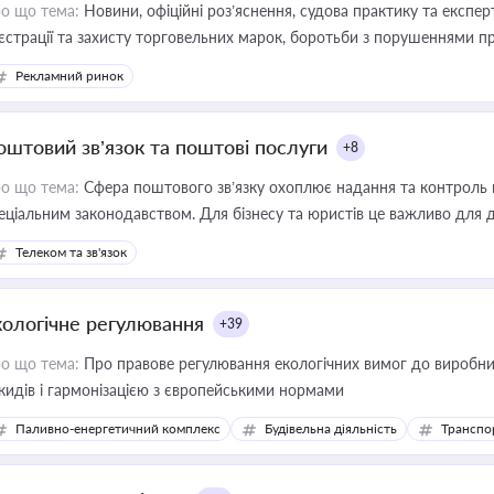
о що тема:
Новини, офіційні роз’яснення, судова практику та експер
єстрації та захисту торговельних марок, боротьби з порушеннями пра
конодавстві у цій сфері
Рекламний ринок
оштовий зв’язок та поштові послуги
+8
о що тема:
Сфера поштового зв’язку охоплює надання та контроль 
еціальним законодавством. Для бізнесу та юристів це важливо для д
єстрах і забезпечення прав споживачів.
Телеком та зв'язок
кологічне регулювання
+39
о що тема:
Про правове регулювання екологічних вимог до виробни
кидів і гармонізацією з європейськими нормами
Паливно-енергетичний комплекс
Будівельна діяльність
Транспо