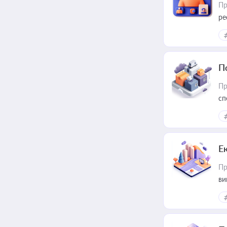
Пр
ре
за
П
Пр
сп
ре
Е
Пр
ви