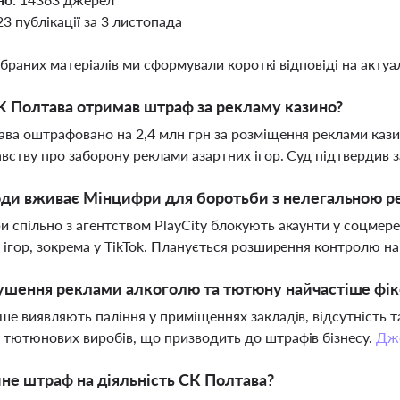
23 публікації за 3 листопада
ібраних матеріалів ми сформували короткі відповіді на актуал
 Полтава отримав штраф за рекламу казино?
ва оштрафовано на 2,4 млн грн за розміщення реклами казин
вству про заборону реклами азартних ігор. Суд підтвердив 
оди вживає Мінцифри для боротьби з нелегальною р
 спільно з агентством PlayCity блокують акаунти у соцмер
 ігор, зокрема у TikTok. Планується розширення контролю н
ушення реклами алкоголю та тютюну найчастіше фікс
ше виявляють паління у приміщеннях закладів, відсутність 
тютюнових виробів, що призводить до штрафів бізнесу.
Дж
не штраф на діяльність СК Полтава?