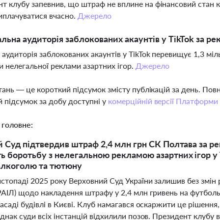
т клубу запевнив, що штраф не вплине на фінансовий стан к
иплачуватися вчасно.
Джерело
альна аудиторія заблокованих акаунтів у TikTok за р
 аудиторія заблокованих акаунтів у TikTok перевищує 1,3 мі
 нелегальної реклами азартних ігор.
Джерело
тань — це короткий підсумок змісту публікацій за день. По
 підсумок за добу доступні у
комерційній версії Платформи
 головне:
 Суд підтвердив штраф 2,4 млн грн СК Полтава за ре
 боротьбу з нелегальною рекламою азартних ігор у 
алкоголю та тютюну
стопаді 2025 року Верховний Суд України залишив без змін р
РАІЛ) щодо накладення штрафу у 2,4 млн гривень на футбол
фасаді будівлі в Києві. Клуб намагався оскаржити це рішенн
днак суди всіх інстанцій відхилили позов. Президент клубу 