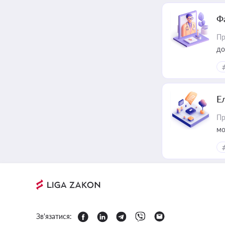
Ф
Пр
до
Е
Пр
мо
Зв'язатися: