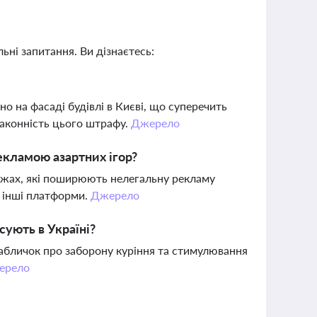
ьні запитання. Ви дізнаєтесь:
о на фасаді будівлі в Києві, що суперечить
законність цього штрафу.
Джерело
екламою азартних ігор?
ежах, які поширюють нелегальну рекламу
а інші платформи.
Джерело
ують в Україні?
табличок про заборону куріння та стимулювання
ерело