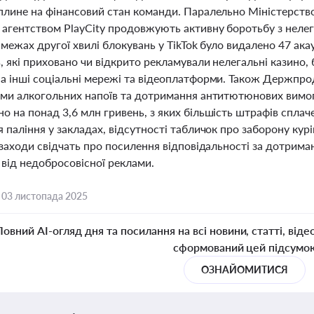
плине на фінансовий стан команди. Паралельно Міністерство
агентством PlayCity продовжують активну боротьбу з неле
 межах другої хвилі блокувань у TikTok було видалено 47 ака
, які приховано чи відкрито рекламували нелегальні казино,
а інші соціальні мережі та відеоплатформи. Також Держпр
ми алкогольних напоїв та дотримання антитютюнових вимог за
о на понад 3,6 млн гривень, з яких більшість штрафів спла
я паління у закладах, відсутності табличок про заборону к
 заходи свідчать про посилення відповідальності за дотрима
 від недобросовісної реклами.
,
03 листопада 2025
Повний AI-огляд дня та посилання на всі новини, статті, віде
сформований цей підсумо
ОЗНАЙОМИТИСЯ