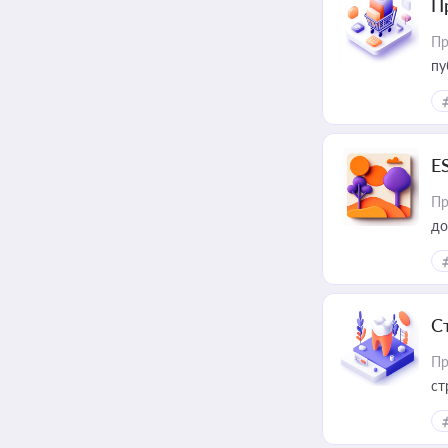
П
Пр
пу
E
Пр
до
С
Пр
ст