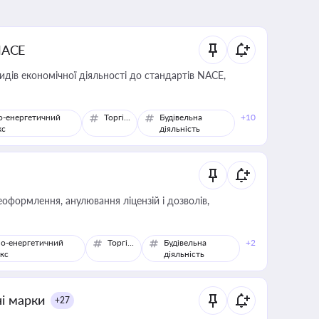
NACE
идів економічної діяльності до стандартів NACE,
о-енергетичний
Торгівля
Будівельна
+10
кс
діяльність
оформлення, анулювання ліцензій і дозволів,
о-енергетичний
Торгівля
Будівельна
+2
кс
діяльність
ні марки
+27