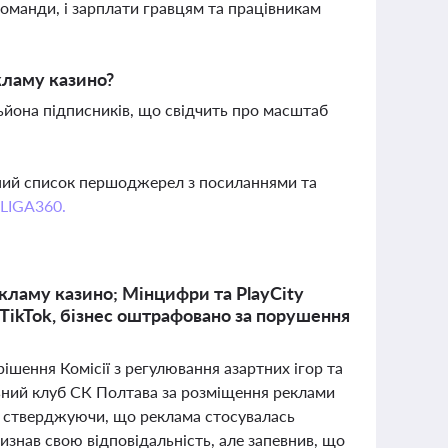
оманди, і зарплати гравцям та працівникам
екламу казино?
льйона підписників, що свідчить про масштаб
вний список першоджерел з посиланнями та
 LIGA360.
кламу казино; Мінцифри та PlayCity
TikTok, бізнес оштрафовано за порушення
ішення Комісії з регулювання азартних ігор та
ьний клуб СК Полтава за розміщення реклами
я, стверджуючи, що реклама стосувалась
визнав свою відповідальність, але запевнив, що