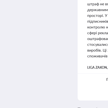
штраф не в
державним 
просторі. У
підписників
контролю н
сфері рекла
оштрафован
стосувалис
виробів. Ці
споживачів
LIGA ZAKON