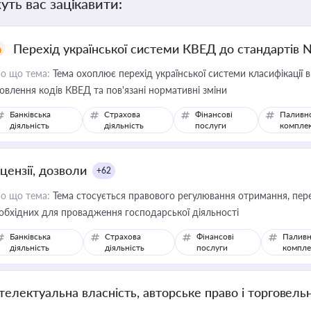
уть вас зацікавити:
Перехід української системи КВЕД до стандартів 
о що тема:
Тема охоплює перехід української системи класифікації в
овлення кодів КВЕД та пов'язані нормативні зміни
Банківська
Страхова
Фінансові
Паливн
діяльність
діяльність
послуги
компле
цензії, дозволи
+62
о що тема:
Тема стосується правового регулювання отримання, пере
обхідних для провадження господарської діяльності
Банківська
Страхова
Фінансові
Паливн
діяльність
діяльність
послуги
компле
нтелектуальна власність, авторське право і торговель