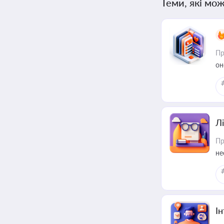
Теми, які мож
Пр
он
Лі
Пр
не
І