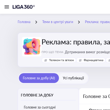
Головна
Теми в центрі уваги
Реклама: прави
Реклама: правила, з
Дотримання вимог розміщен
ПРО ЩО ТЕМА:
Телеком та зв'язок
Фармацевтика
Головне за добу (AI)
Усі публікації
ГОЛОВНЕ ЗА ДОБУ
Головне за 
Головне за сьогодні
Опрацьова