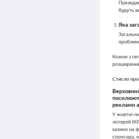
Президен
будуть в
Яка заг
Загальна
проблеми
Кожне з пи
розширений
Стисло про
Верховний
посилюють
реклами 
У жовтні-ли
лотерей (К
казино на 
спонсора, о