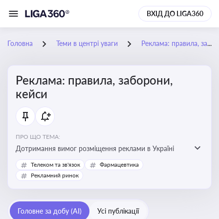
ВХІД ДО LIGA360
Головна
Теми в центрі уваги
Реклама: правила, заборони, кейси
Реклама: правила, заборони,
кейси
ПРО ЩО ТЕМА:
Дотримання вимог розміщення реклами в Україні
Телеком та зв'язок
Фармацевтика
Рекламний ринок
Головне за добу (AI)
Усі публікації