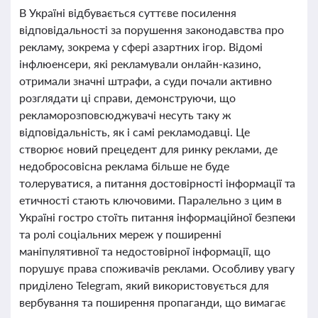
В Україні відбувається суттєве посилення
відповідальності за порушення законодавства про
рекламу, зокрема у сфері азартних ігор. Відомі
інфлюенсери, які рекламували онлайн-казино,
отримали значні штрафи, а суди почали активно
розглядати ці справи, демонструючи, що
рекламорозповсюджувачі несуть таку ж
відповідальність, як і самі рекламодавці. Це
створює новий прецедент для ринку реклами, де
недобросовісна реклама більше не буде
толеруватися, а питання достовірності інформації та
етичності стають ключовими. Паралельно з цим в
Україні гостро стоїть питання інформаційної безпеки
та ролі соціальних мереж у поширенні
маніпулятивної та недостовірної інформації, що
порушує права споживачів реклами. Особливу увагу
приділено Telegram, який використовується для
вербування та поширення пропаганди, що вимагає