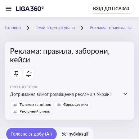
ВХІД ДО LIGA360
Головна
Теми в центрі уваги
Реклама: правила, заборони, кейси
Реклама: правила, заборони,
кейси
ПРО ЩО ТЕМА:
Дотримання вимог розміщення реклами в Україні
Телеком та зв'язок
Фармацевтика
Рекламний ринок
Головне за добу (AI)
Усі публікації