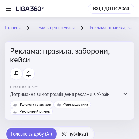
ВХІД ДО LIGA360
Головна
Теми в центрі уваги
Реклама: правила, заборони, кейси
Реклама: правила, заборони,
кейси
ПРО ЩО ТЕМА:
Дотримання вимог розміщення реклами в Україні
Телеком та зв'язок
Фармацевтика
Рекламний ринок
Головне за добу (AI)
Усі публікації