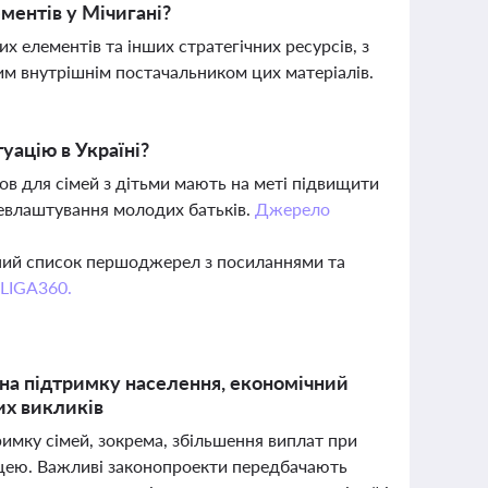
ментів у Мічигані?
х елементів та інших стратегічних ресурсів, з
м внутрішнім постачальником цих матеріалів.
уацію в Україні?
ов для сімей з дітьми мають на меті підвищити
евлаштування молодих батьків.
Джерело
вний список першоджерел з посиланнями та
 LIGA360.
 на підтримку населення, економічний
их викликів
римку сімей, зокрема, збільшення виплат при
ацею. Важливі законопроекти передбачають