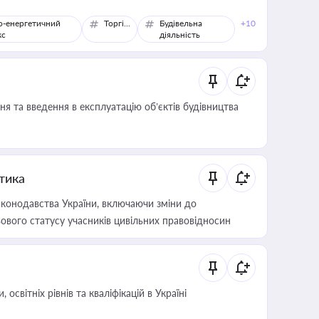
о-енергетичний
Торгівля
Будівельна
+10
кс
діяльність
я та введення в експлуатацію об’єктів будівництва
итика
конодавства України, включаючи зміни до
ового статусу учасників цивільних правовідносин
світніх рівнів та кваліфікацій в Україні