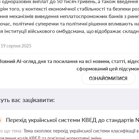
 одноразових виплат до 50 тисяч гривень, а також введення
рім того, у контексті економічної стабільності та безпеки 
ння механізмів виведення неплатоспроможних банків з ринк
очас, політичні суперечки та політичні рішення впливають н
я інституції військового омбудсмана, що відображає складн
,
19 серпня 2025
Повний AI-огляд дня та посилання на всі новини, статті, віде
сформований цей підсумо
ОЗНАЙОМИТИСЯ
уть вас зацікавити:
Перехід української системи КВЕД до стандартів 
о що тема:
Тема охоплює перехід української системи класифікації в
овлення кодів КВЕД та пов'язані нормативні зміни