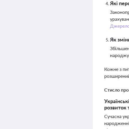
Які пер
Законопр
урахуван
Джерел
Як змін
Збільшен
народжув
Кожне з пи
розширений
Стисло про
Українськ
розвиток 
Сучасна укр
народженні