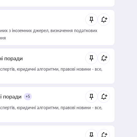
аних з іноземних джерел, визначення податкових
ння
ні поради
пертів, юридичні алгоритми, правові новини - все,
ні поради
+5
пертів, юридичні алгоритми, правові новини - все,