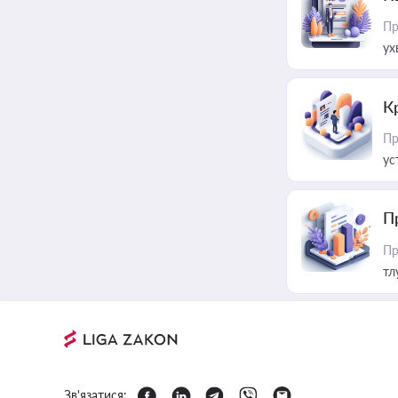
Пр
ух
К
Пр
ус
П
Пр
тл
Зв'язатися: