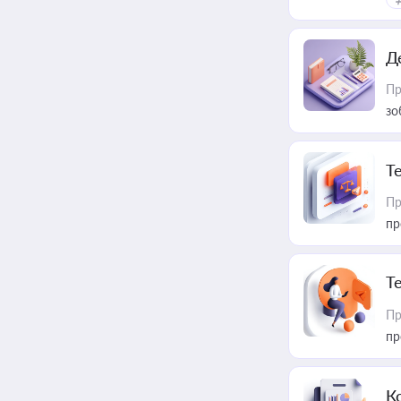
Д
Пр
зо
T
Пр
пр
T
Пр
пр
К