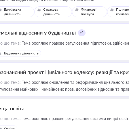
Банківська
Страхова
Фінансові
Паливн
діяльність
діяльність
послуги
компле
емельні відносини у будівництві
+1
о що тема:
Тема охоплює правове регулювання підготовки, здійсненн
Будівельна діяльність
езонансний проєкт Цивільного кодексу: реакції та кр
о що тема:
Тема охоплює оновлення та реформування цивільного за
гулювання майнових і немайнових прав, договірних відносин та прав
ища освіта
о що тема:
Тема охоплює правове регулювання системи вищої освіти, о
Освіта