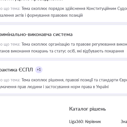
о що тема:
Тема охоплює порядок здійснення Конституційним Судом
валення актів і формування правових позицій
римінально-виконавча система
о що тема:
Тема охоплює організацію та правове регулювання викона
танов виконання покарань та статус осіб, які відбувають покарання
рактика ЄСПЛ
+1
о що тема:
Тема охоплює рішення, правові позиції та стандарти Євр
умачення прав людини і застосування норм права в Україні
Каталог рішень
Liga360: Керівник
Зн