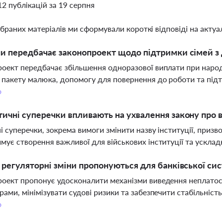
12 публікацій за 19 серпня
ібраних матеріалів ми сформували короткі відповіді на актуал
ни передбачає законопроект щодо підтримки сімей з д
оект передбачає збільшення одноразової виплати при народ
 пакету малюка, допомогу для повернення до роботи та підт
о
тичні суперечки впливають на ухвалення закону про
і суперечки, зокрема вимоги змінити назву інституції, приз
мує створення важливої для військових інституції та ускла
і регуляторні зміни пропонуються для банківської си
оект пропонує удосконалити механізми виведення неплато
рами, мінімізувати судові ризики та забезпечити стабільність
о