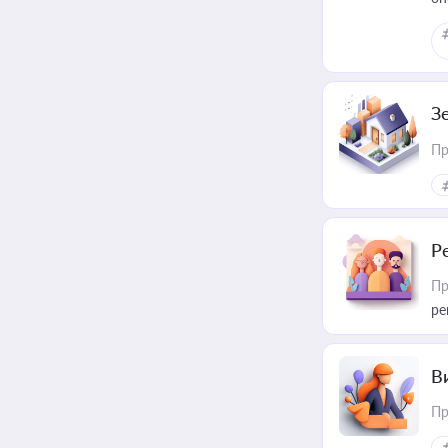
З
Пр
Р
Пр
ре
В
Пр