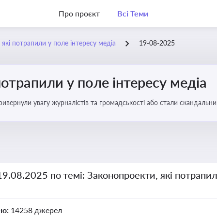
Про проєкт
Всі Теми
 які потрапили у поле інтересу медіа
19-08-2025
потрапили у поле інтересу медіа
 привернули увагу журналістів та громадськості або стали скандальни
прийняття цих проектів пишуть в медіа. Які проекти викликають найбільше критики
19.08.2025 по темі: Законопроекти, які потрапил
но:
14258 джерел