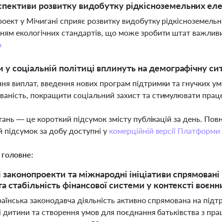
спективи розвитку видобутку рідкісноземельних еле
оект у Мічигані сприяє розвитку видобутку рідкісноземельни
ням екологічних стандартів, що може зробити штат важливи
о
и у соціальній політиці вплинуть на демографічну сит
ня виплат, введення нових програм підтримки та гнучких ум
аність, покращити соціальний захист та стимулювати прац
тань — це короткий підсумок змісту публікацій за день. По
 підсумок за добу доступні у
комерційній версії Платформи
 головне:
і законопроекти та міжнародні ініціативи спрямовані
та стабільність фінансової системи у контексті воєнн
аїнська законодавча діяльність активно спрямована на підт
 дитини та створення умов для поєднання батьківства з пр