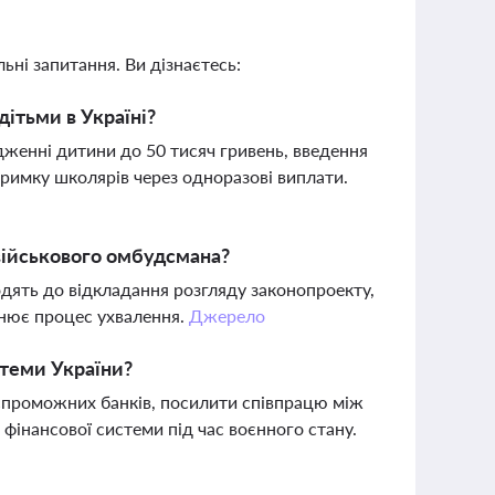
ьні запитання. Ви дізнаєтесь:
ітьми в Україні?
женні дитини до 50 тисяч гривень, введення
римку школярів через одноразові виплати.
 військового омбудсмана?
водять до відкладання розгляду законопроекту,
днює процес ухвалення.
Джерело
стеми України?
спроможних банків, посилити співпрацю між
 фінансової системи під час воєнного стану.